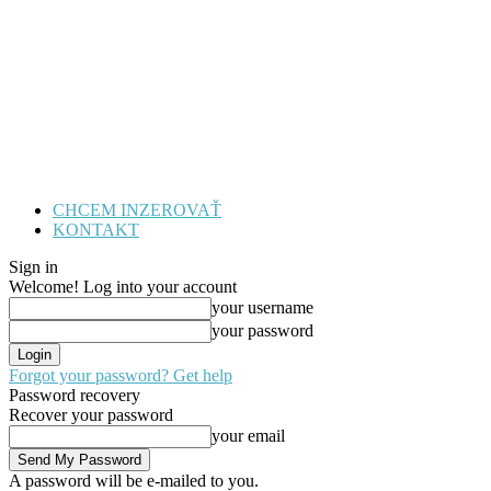
CHCEM INZEROVAŤ
KONTAKT
Sign in
Welcome! Log into your account
your username
your password
Forgot your password? Get help
Password recovery
Recover your password
your email
A password will be e-mailed to you.