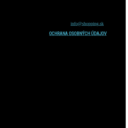
príťažlivé témy, nové fakty a zábavné
čítanie zaujímavosti, záhady, vedecké
výskumy, zdravie, vzťahy, cestovanie,
spiritismus a veštenie
Contact us:
info@shopping.sk
OCHRANA OSOBNÝCH ÚDAJOV