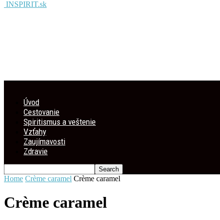
INSPIRIT.sk
Úvod
Cestovanie
Spiritismus a veštenie
Vzťahy
Zaujímavosti
Zdravie
Home
Crème caramel
Crème caramel
Crème caramel