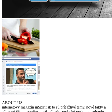
ABOUT US
internetový magazín inSpirit.sk to sú príťažlivé témy, nové fakty a
zábavné čítanie zaujímavosti, záhady, vedecké výskumy, zdravie,