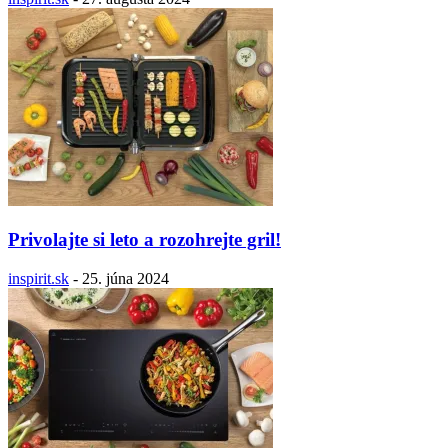
Privolajte si leto a rozohrejte gril!
inspirit.sk
-
25. júna 2024