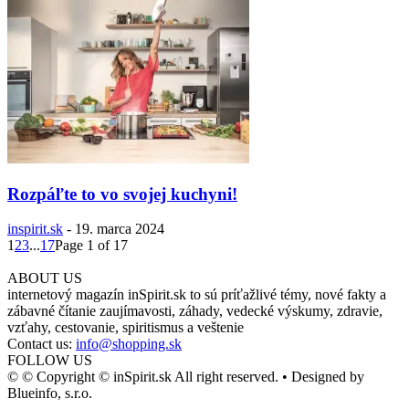
Rozpáľte to vo svojej kuchyni!
inspirit.sk
-
19. marca 2024
1
2
3
...
17
Page 1 of 17
ABOUT US
internetový magazín inSpirit.sk to sú príťažlivé témy, nové fakty a
zábavné čítanie zaujímavosti, záhady, vedecké výskumy, zdravie,
vzťahy, cestovanie, spiritismus a veštenie
Contact us:
info@shopping.sk
FOLLOW US
© © Copyright © inSpirit.sk All right reserved. • Designed by
Blueinfo, s.r.o.