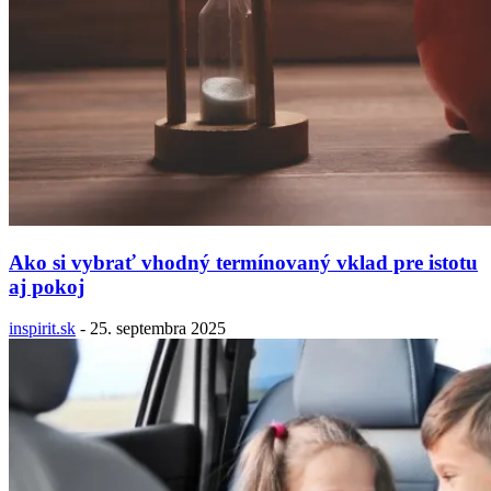
Ako si vybrať vhodný termínovaný vklad pre istotu
aj pokoj
inspirit.sk
-
25. septembra 2025