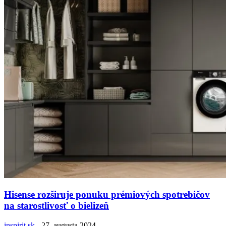
Hisense rozširuje ponuku prémiových spotrebičov
na starostlivosť o bielizeň
inspirit.sk
-
27. augusta 2024