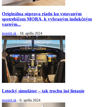
Originálna súprava riadu ku vstavaným
spotrebičom MORA, k vybraným indukčným
varným...
inspirit.sk
-
18. apríla 2024
Letecký simulátor – tak trochu iné lietanie
inspirit.sk
-
6. apríla 2024