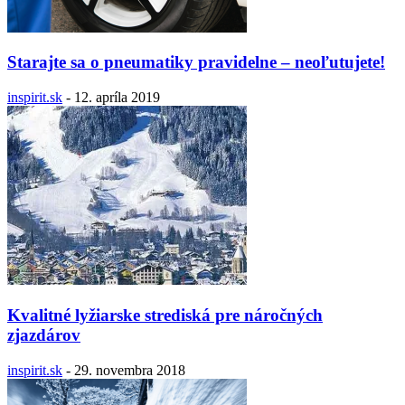
Starajte sa o pneumatiky pravidelne – neoľutujete!
inspirit.sk
-
12. apríla 2019
Kvalitné lyžiarske strediská pre náročných
zjazdárov
inspirit.sk
-
29. novembra 2018