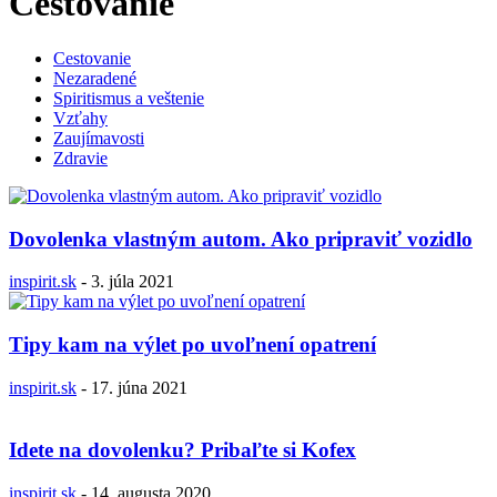
Cestovanie
Cestovanie
Nezaradené
Spiritismus a veštenie
Vzťahy
Zaujímavosti
Zdravie
Dovolenka vlastným autom. Ako pripraviť vozidlo
inspirit.sk
-
3. júla 2021
Tipy kam na výlet po uvoľnení opatrení
inspirit.sk
-
17. júna 2021
Idete na dovolenku? Pribaľte si Kofex
inspirit.sk
-
14. augusta 2020