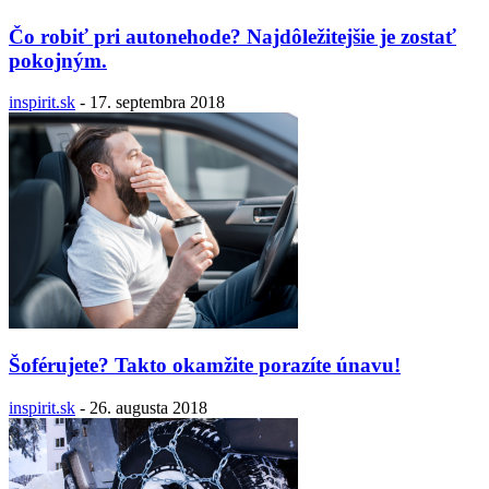
Čo robiť pri autonehode? Najdôležitejšie je zostať
pokojným.
inspirit.sk
-
17. septembra 2018
Šoférujete? Takto okamžite porazíte únavu!
inspirit.sk
-
26. augusta 2018