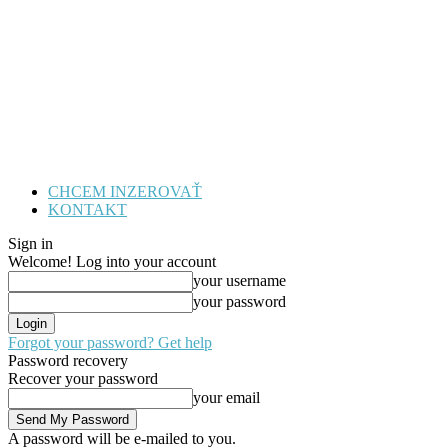
CHCEM INZEROVAŤ
KONTAKT
Sign in
Welcome! Log into your account
your username
your password
Forgot your password? Get help
Password recovery
Recover your password
your email
A password will be e-mailed to you.