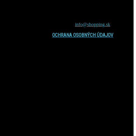
príťažlivé témy, nové fakty a zábavné
čítanie zaujímavosti, záhady, vedecké
výskumy, zdravie, vzťahy, cestovanie,
spiritismus a veštenie
Contact us:
info@shopping.sk
OCHRANA OSOBNÝCH ÚDAJOV