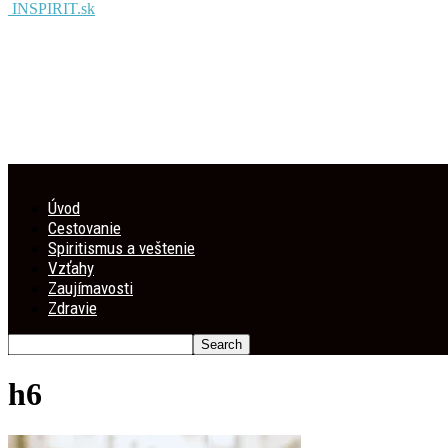
INSPIRIT.sk
Úvod
Cestovanie
Spiritismus a veštenie
Vzťahy
Zaujímavosti
Zdravie
h6