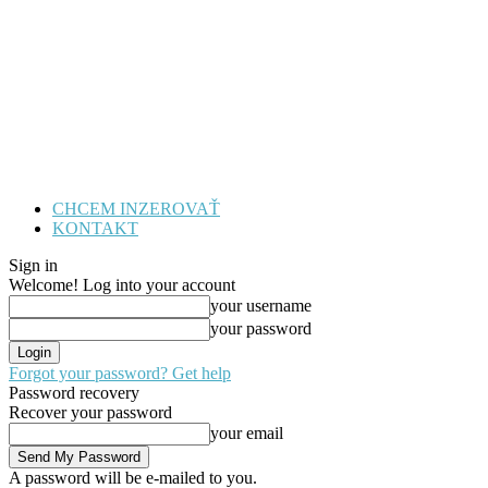
CHCEM INZEROVAŤ
KONTAKT
Sign in
Welcome! Log into your account
your username
your password
Forgot your password? Get help
Password recovery
Recover your password
your email
A password will be e-mailed to you.