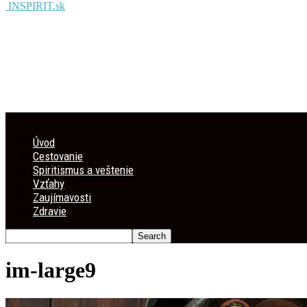
INSPIRIT.sk
Úvod
Cestovanie
Spiritismus a veštenie
Vzťahy
Zaujímavosti
Zdravie
im-large9