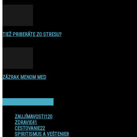
16. decembra 2016
TIEŽ PRIBERÁTE ZO STRESU?
22. augusta 2015
ZÁZRAK MENOM MED
17. novembra 2014
POPULAR CATEGORY
ZAUJÍMAVOSTI
120
ZDRAVIE
41
CESTOVANIE
22
SPIRITISMUS A VEŠTENIE
8