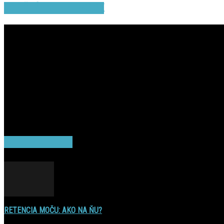
TOP ČLÁNKY Z NEWS.SK
POPULAR POSTS
RETENCIA MOČU: AKO NA ŇU?