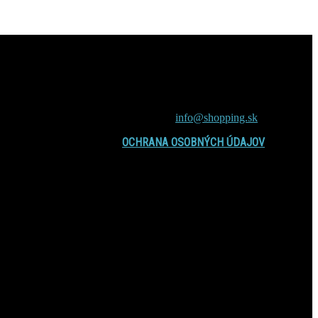
internetový magazín inSpirit.sk to sú
príťažlivé témy, nové fakty a zábavné
čítanie zaujímavosti, záhady, vedecké
výskumy, zdravie, vzťahy, cestovanie,
spiritismus a veštenie
Contact us:
info@shopping.sk
OCHRANA OSOBNÝCH ÚDAJOV