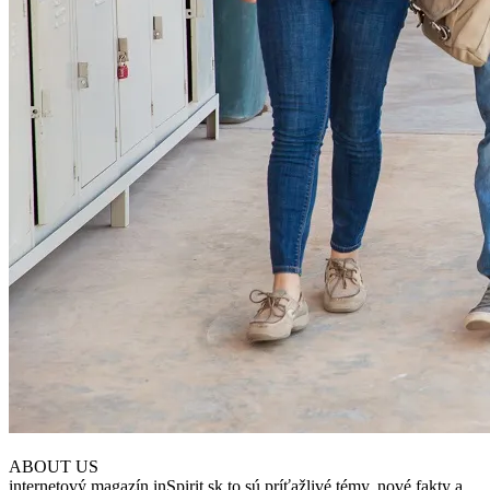
ABOUT US
internetový magazín inSpirit.sk to sú príťažlivé témy, nové fakty a