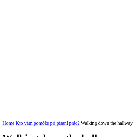
Home
Kto vám pomôže pri písaní prác?
Walking down the hallway