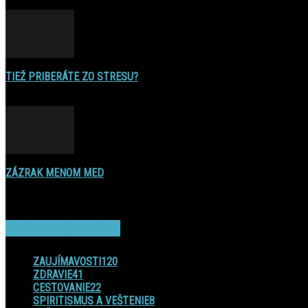
16. decembra 2016
TIEŽ PRIBERÁTE ZO STRESU?
22. augusta 2015
ZÁZRAK MENOM MED
17. novembra 2014
POPULAR CATEGORY
ZAUJÍMAVOSTI
120
ZDRAVIE
41
CESTOVANIE
22
SPIRITISMUS A VEŠTENIE
8