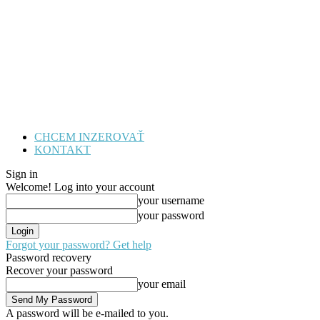
CHCEM INZEROVAŤ
KONTAKT
Sign in
Welcome! Log into your account
your username
your password
Forgot your password? Get help
Password recovery
Recover your password
your email
A password will be e-mailed to you.