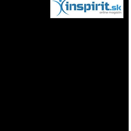
internetový magazín inSpirit.sk to sú
príťažlivé témy, nové fakty a zábavné
čítanie zaujímavosti, záhady, vedecké
výskumy, zdravie, vzťahy, cestovanie,
spiritismus a veštenie