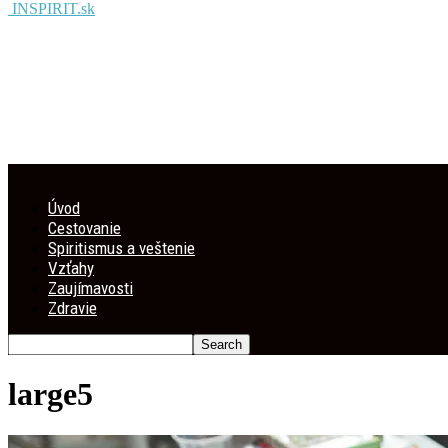
INSPIRIT.sk
Úvod
Cestovanie
Spiritismus a veštenie
Vzťahy
Zaujímavosti
Zdravie
large5