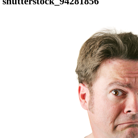
shutterstock_94281856