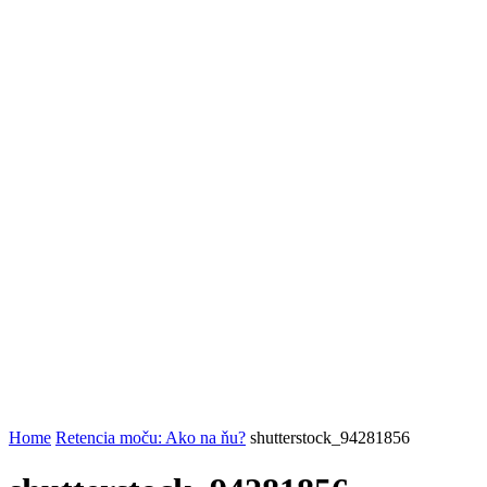
Home
Retencia moču: Ako na ňu?
shutterstock_94281856