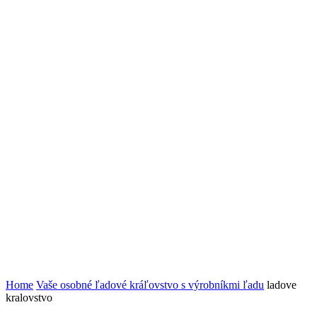
Home
Vaše osobné ľadové kráľovstvo s výrobníkmi ľadu
ladove
kralovstvo