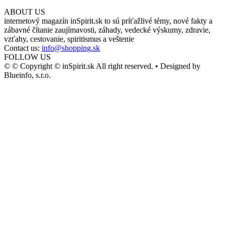
ABOUT US
internetový magazín inSpirit.sk to sú príťažlivé témy, nové fakty a
zábavné čítanie zaujímavosti, záhady, vedecké výskumy, zdravie,
vzťahy, cestovanie, spiritismus a veštenie
Contact us:
info@shopping.sk
FOLLOW US
© © Copyright © inSpirit.sk All right reserved. • Designed by
Blueinfo, s.r.o.