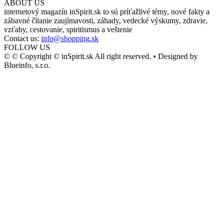
ABOUT US
internetový magazín inSpirit.sk to sú príťažlivé témy, nové fakty a
zábavné čítanie zaujímavosti, záhady, vedecké výskumy, zdravie,
vzťahy, cestovanie, spiritismus a veštenie
Contact us:
info@shopping.sk
FOLLOW US
© © Copyright © inSpirit.sk All right reserved. • Designed by
Blueinfo, s.r.o.