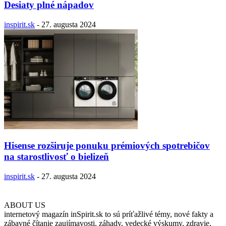
Desiaty plné nápadov
inspirit.sk
-
27. augusta 2024
Hisense rozširuje ponuku prémiových spotrebičov
na starostlivosť o bielizeň
inspirit.sk
-
27. augusta 2024
ABOUT US
internetový magazín inSpirit.sk to sú príťažlivé témy, nové fakty a
zábavné čítanie zaujímavosti, záhady, vedecké výskumy, zdravie,