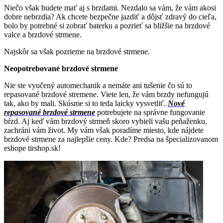
Niečo však budete mať aj s brzdami. Nezdalo sa vám, že vám akosi
dobre nebrzdia? Ak chcete bezpečne jazdiť a dôjsť zdravý do cieľa,
bolo by potrebné si zobrať baterku a pozrieť sa bližšie na brzdové
valce a brzdové strmene.
Najskôr sa však pozrieme na brzdové strmene.
Neopotrebované brzdové strmene
Nie ste vyučený automechanik a nemáte ani tušenie čo sú to
repasované brzdové stremene. Viete len, že vám brzdy nefungujú
tak, ako by mali. Skúsme si to teda laicky vysvetliť.
Nové
repasované brzdové strmene
potrebujete na správne fungovanie
bŕzd. Aj keď vám brzdový strmeň skoro vybieli vašu peňaženku,
zachráni vám život. My vám však poradíme miesto, kde nájdete
brzdové strmene za najlepšie ceny. Kde? Predsa na špecializovanom
eshope tirshop.sk!