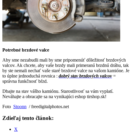
Potrebné brzdové valce
Aby sme nezabudli mali by sme pripomenúť dôležitosť brzdových
valcov. Ak chcete, aby vaše brzdy mali primeranú brzdnú dráhu, tak
by ste nemali nechať vaše staré brzdové valce na vašom kamióne. Je
to úplne jednoduchá rovnica :
dobrý stav brzdových valcov
=
správna funkčnosť bŕzd.
Dbajte na stav vášho kamiónu. Starostlivosť sa vám vyplatí.
Neváhajte a obracajte sa na vynikajúci eshop tirshop.sk!
Foto
Stoonn
/ freedigitalphotos.net
Zdieľaj tento článok:
X