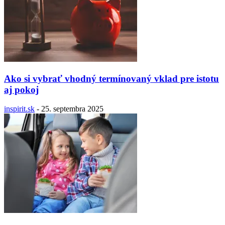
Ako si vybrať vhodný termínovaný vklad pre istotu
aj pokoj
inspirit.sk
-
25. septembra 2025