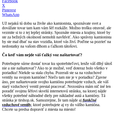
Facebook
X
Pinterest
WhatsApp
Už nejakú tú dobu sa živíte ako kamionista, spoznávate svet a
dovážate tovar tam kam vám šéf rozkáže. Možno trošku otravné, ale
vezmite si to z tej lepšej stránky. Spoznáte miesta a krajiny, ktoré by
ste za bežných okolností nemohli navštíviť. Ako správny kamionista
by ste mal dbať na stav vozidla, ktoré vás živí. Poďme sa pozrieť na
nedostatky na vašom dlhom a ťažkom tátošovi.
Čo keď vám nejde váš ťažký voz naštartovať?
Potrebujete súrne dostať tovar ku spotrebiteľovi, lenže váš dlhý tátoš
nie a nie naštartovať? Ako to je možné, veď doteraz bolo všetko v
poriadku! Niekde sa stala chyba. Pozerali ste sa na vzduchové
ventily na svojom kamióne? Niečo tam nie je v poriadku? Zjavne
áno, pre naštartovanie svojho kamiónu potrebujete vzduch, ale váš
starý vzduchový ventil prestal pracovať. Nezostáva mám nič iné len
poradiť svojmu šéfovi skvelú internetovú stránku, na ktorej nájde
všetky potrebné náhradné diely pre nákladné autá a kamióny. Tá
stránka je tirshop.sk. Samozrejme, že tam nájde aj
funkčné
vzduchové ventily
, ktoré potrebujete aj vy do vášho kamióna.
Chcete sa predsa dopraviť z miesta na miesto!