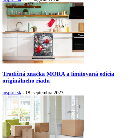
Tradičná značka MORA a limitovaná edícia
originálneho riadu
inspirit.sk
-
18. septembra 2023