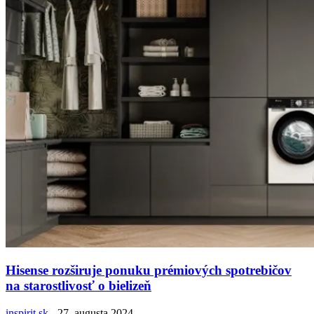
Hisense rozširuje ponuku prémiových spotrebičov
na starostlivosť o bielizeň
inspirit.sk
-
27. augusta 2024