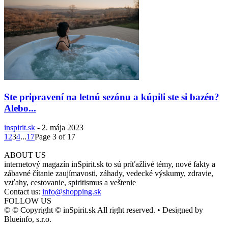
Ste pripravení na letnú sezónu a kúpili ste si bazén?
Alebo...
inspirit.sk
-
2. mája 2023
1
2
3
4
...
17
Page 3 of 17
ABOUT US
internetový magazín inSpirit.sk to sú príťažlivé témy, nové fakty a
zábavné čítanie zaujímavosti, záhady, vedecké výskumy, zdravie,
vzťahy, cestovanie, spiritismus a veštenie
Contact us:
info@shopping.sk
FOLLOW US
© © Copyright © inSpirit.sk All right reserved. • Designed by
Blueinfo, s.r.o.