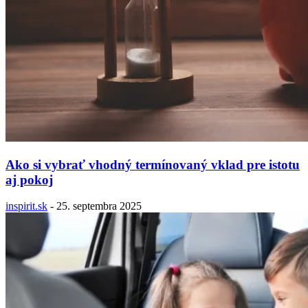
Ako si vybrať vhodný termínovaný vklad pre istotu
aj pokoj
inspirit.sk
-
25. septembra 2025