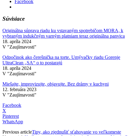
Facebook
Súvisiace
Originálna súprava riadu ku vstavaným spotrebičom MORA, k
vybraným indukčným varným platniam teraz originálna panvica
18. apríla 2024
V "Zaujímavosti"
Odpočinok ako čerešnička na torte. Umývačky riadu Gorenje
UltraClean „SA“ o to postarajú
18. apríla 2024
V "Zaujímavosti"
Miešajte, improvizujte, objavujte. Bez drámy v kuchyni
12. februára 2023
V "Zaujímavosti"
Facebook
X
Pinterest
WhatsApp
Previous article
Tipy, ako zjednušiť sťahovanie vo veľkomeste