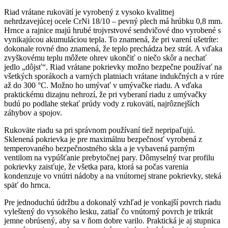
Riad vrátane rukovätí je vyrobený z vysoko kvalitnej
nehrdzavejúcej ocele CrNi 18/10 – pevný plech má hrúbku 0,8 mm.
Hrnce a rajnice majú hrubé trojvrstvové sendvičové dno vyrobené s
vynikajúcou akumuláciou tepla. To znamená, že pri varení ušetríte:
dokonale rovné dno znamená, že teplo prechádza bez strát. A vďaka
zvyškovému teplu môžete ohrev ukončiť o niečo skôr a nechať
jedlo „dôjsť“. Riad vrátane pokrievky možno bezpečne používať na
všetkých sporákoch a varných platniach vrátane indukčných a v rúre
až do 300 °C. Možno ho umývať v umývačke riadu. A vďaka
praktickému dizajnu nehrozí, že pri vyberaní riadu z umývačky
budú po podlahe stekať prúdy vody z rukovätí, najrôznejších
záhybov a spojov.
Rukoväte riadu sa pri správnom používaní tiež nepripaľujú.
Sklenená pokrievka je pre maximálnu bezpečnosť vyrobená z
temperovaného bezpečnostného skla a je vybavená parným
ventilom na vypúšťanie prebytočnej pary. Dômyselný tvar profilu
pokrievky zaisťuje, že všetka para, ktorá sa počas varenia
kondenzuje vo vnútri nádoby a na vnútornej strane pokrievky, steká
späť do hrnca.
Pre jednoduchú údržbu a dokonalý vzhľad je vonkajší povrch riadu
vyleštený do vysokého lesku, zatiaľ čo vnútorný povrch je trikrát
jemne obrúsený, aby sa v ňom dobre varilo. Praktická je aj stupnica