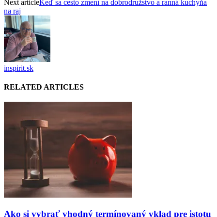
Next article
Keď sa cesto zmení na dobrodružstvo a ranná kuchyňa
na raj
inspirit.sk
RELATED ARTICLES
Ako si vybrať vhodný termínovaný vklad pre istotu