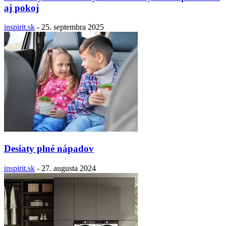
aj pokoj
inspirit.sk
-
25. septembra 2025
Desiaty plné nápadov
inspirit.sk
-
27. augusta 2024