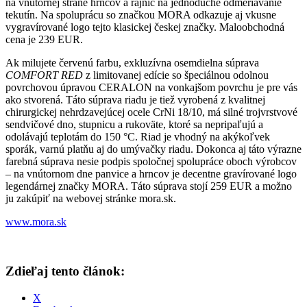
na vnútornej strane hrncov a rajníc na jednoduché odmeriavanie
tekutín. Na spoluprácu so značkou MORA odkazuje aj vkusne
vygravírované logo tejto klasickej českej značky. Maloobchodná
cena je 239 EUR.
Ak milujete červenú farbu, exkluzívna osemdielna súprava
COMFORT RED
z limitovanej edície so špeciálnou odolnou
povrchovou úpravou CERALON na vonkajšom povrchu je pre vás
ako stvorená. Táto súprava riadu je tiež vyrobená z kvalitnej
chirurgickej nehrdzavejúcej ocele CrNi 18/10, má silné trojvrstvové
sendvičové dno, stupnicu a rukoväte, ktoré sa nepripaľujú a
odolávajú teplotám do 150 °C. Riad je vhodný na akýkoľvek
sporák, varnú platňu aj do umývačky riadu. Dokonca aj táto výrazne
farebná súprava nesie podpis spoločnej spolupráce oboch výrobcov
– na vnútornom dne panvice a hrncov je decentne gravírované logo
legendárnej značky MORA. Táto súprava stojí 259 EUR a možno
ju zakúpiť na webovej stránke mora.sk.
www.mora.sk
Zdieľaj tento článok:
X