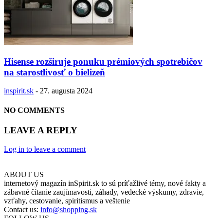
Hisense rozširuje ponuku prémiových spotrebičov
na starostlivosť o bielizeň
inspirit.sk
-
27. augusta 2024
NO COMMENTS
LEAVE A REPLY
Log in to leave a comment
ABOUT US
internetový magazín inSpirit.sk to sú príťažlivé témy, nové fakty a
zábavné čítanie zaujímavosti, záhady, vedecké výskumy, zdravie,
vzťahy, cestovanie, spiritismus a veštenie
Contact us:
info@shopping.sk