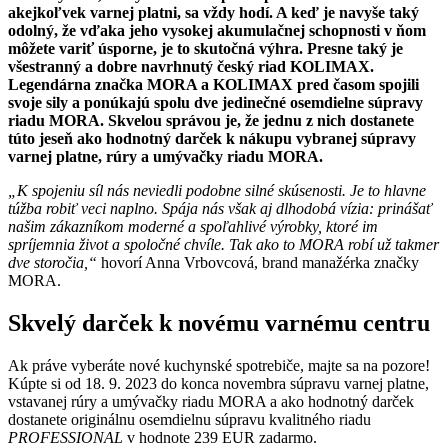
akejkoľvek varnej platni, sa vždy hodí. A keď je navyše taký
odolný, že vďaka jeho vysokej akumulačnej schopnosti v ňom
môžete variť úsporne, je to skutočná výhra. Presne taký je
všestranný a dobre navrhnutý český riad KOLIMAX.
Legendárna značka MORA a KOLIMAX pred časom spojili
svoje sily a ponúkajú spolu dve jedinečné osemdielne súpravy
riadu MORA. Skvelou správou je, že jednu z nich dostanete
túto jeseň ako hodnotný darček k nákupu vybranej súpravy
varnej platne, rúry a umývačky riadu MORA.
„K spojeniu síl nás neviedli podobne silné skúsenosti. Je to hlavne
túžba robiť veci naplno. Spája nás však aj dlhodobá vízia: prinášať
našim zákazníkom moderné a spoľahlivé výrobky, ktoré im
spríjemnia život a spoločné chvíle. Tak ako to MORA robí už takmer
dve storočia,“
hovorí Anna Vrbovcová, brand manažérka značky
MORA.
Skvelý darček k novému varnému centru
Ak práve vyberáte nové kuchynské spotrebiče, majte sa na pozore!
Kúpte si od 18. 9. 2023 do konca novembra súpravu varnej platne,
vstavanej rúry a umývačky riadu MORA a ako hodnotný darček
dostanete originálnu osemdielnu súpravu kvalitného riadu
PROFESSIONAL
v hodnote 239 EUR zadarmo.