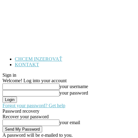
CHCEM INZEROVAŤ
KONTAKT
Sign in
Welcome! Log into your account
your username
your password
Forgot your password? Get help
Password recovery
Recover your password
your email
A password will be e-mailed to you.