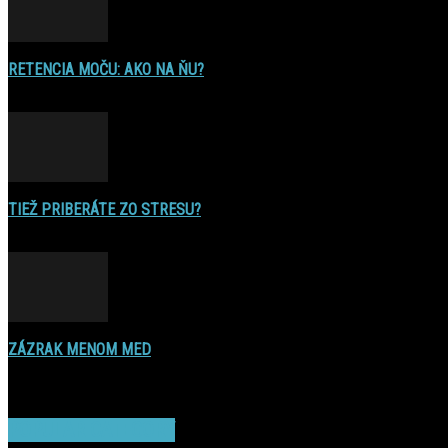
RETENCIA MOČU: AKO NA ŇU?
16. decembra 2016
TIEŽ PRIBERÁTE ZO STRESU?
22. augusta 2015
ZÁZRAK MENOM MED
17. novembra 2014
POPULAR CATEGORY