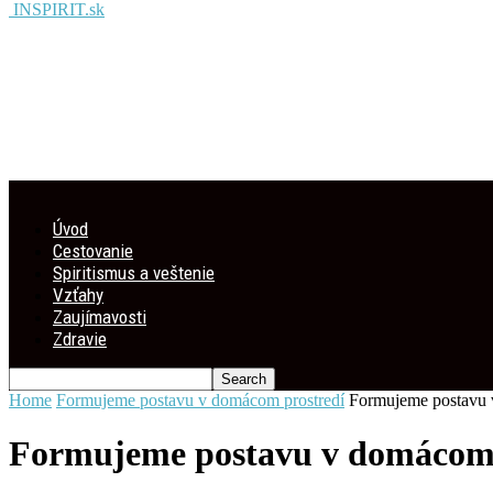
INSPIRIT.sk
Úvod
Cestovanie
Spiritismus a veštenie
Vzťahy
Zaujímavosti
Zdravie
Home
Formujeme postavu v domácom prostredí
Formujeme postavu 
Formujeme postavu v domácom 