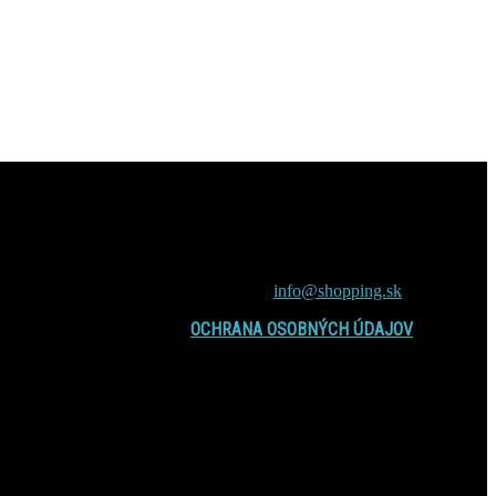
internetový magazín inSpirit.sk to sú
príťažlivé témy, nové fakty a zábavné
čítanie zaujímavosti, záhady, vedecké
výskumy, zdravie, vzťahy, cestovanie,
spiritismus a veštenie
Contact us:
info@shopping.sk
OCHRANA OSOBNÝCH ÚDAJOV