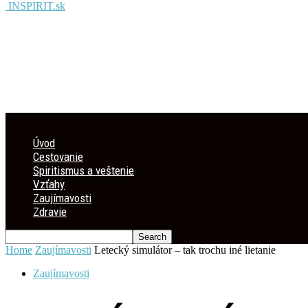
INSPIRIT.sk
Úvod
Cestovanie
Spiritismus a veštenie
Vzťahy
Zaujímavosti
Zdravie
Home
Zaujímavosti
Letecký simulátor – tak trochu iné lietanie
Zaujímavosti