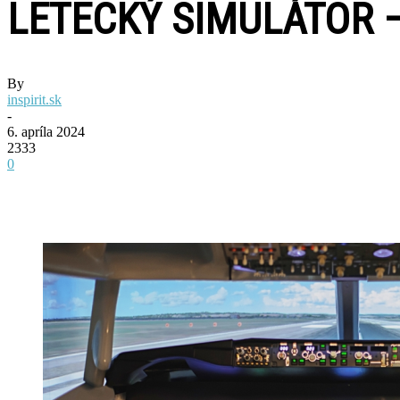
LETECKÝ SIMULÁTOR –
By
inspirit.sk
-
6. apríla 2024
2333
0