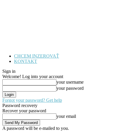
CHCEM INZEROVAŤ
KONTAKT
Sign in
Welcome! Log into your account
your username
your password
Forgot your password? Get help
Password recovery
Recover your password
your email
A password will be e-mailed to you.