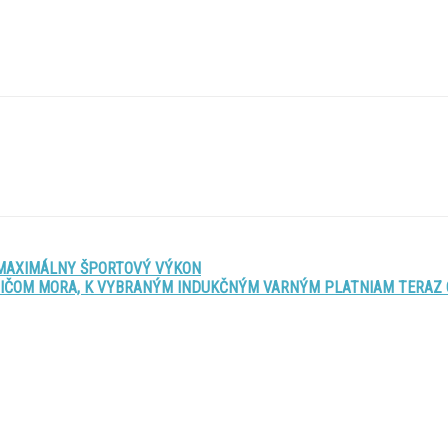
 MAXIMÁLNY ŠPORTOVÝ VÝKON
BIČOM MORA, K VYBRANÝM INDUKČNÝM VARNÝM PLATNIAM TERAZ 