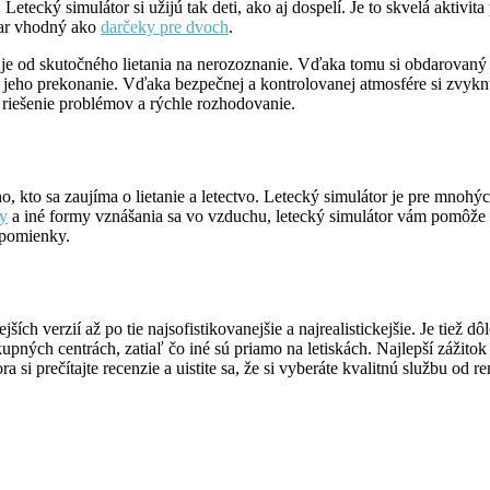
Letecký simulátor si užijú tak deti, ako aj dospelí. Je to skvelá aktivit
 dar vhodný ako
darčeky pre dvoch
.
á je od skutočného lietania na nerozoznanie. Vďaka tomu si obdarovaný m
 jeho prekonanie. Vďaka bezpečnej a kontrolovanej atmosfére si zvyknú 
 riešenie problémov a rýchle rozhodovanie.
o, kto sa zaujíma o lietanie a letectvo. Letecký simulátor je pre mnohýc
ty
a iné formy vznášania sa vo vzduchu, letecký simulátor vám pomôže pr
spomienky.
ích verzií až po tie najsofistikovanejšie a najrealistickejšie. Je tiež d
ných centrách, zatiaľ čo iné sú priamo na letiskách. Najlepší zážitok 
 si prečítajte recenzie a uistite sa, že si vyberáte kvalitnú službu od 