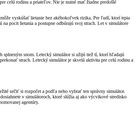
a pre celú rodinu a priateľov. Nie je nutné mať žiadne predošlé
ôže vyskúšať lietanie bez akéhokoľvek rizika. Pre ľudí, ktorí trpia
na pocit lietania a postupne odbúrajú svoj strach. Let v simulátore
h splneným snom. Letecký simulátor si užijú tiež tí, ktorí hľadajú
ekonať strach. Letecký simulátor je skvelá aktivita pre celú rodinu a
ôležité určiť si rozpočet a podľa neho vybrať ten správny simulátor.
dosiahnete v simulátoroch, ktoré slúžia aj ako výcvikové stredisko
renomovanej agentúry.