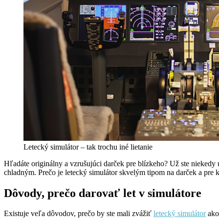
Letecký simulátor – tak trochu iné lietanie
Hľadáte originálny a vzrušujúci darček pre blízkeho? Už ste niekedy
chladným. Prečo je letecký simulátor skvelým tipom na darček a pre
Dôvody, prečo darovať let v simulátore
Existuje veľa dôvodov, prečo by ste mali zvážiť
letecký simulátor
ako 