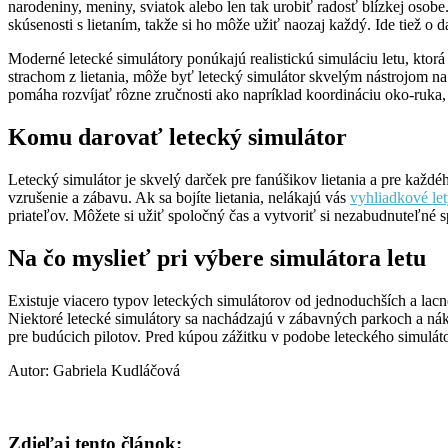
narodeniny, meniny, sviatok alebo len tak urobiť radosť blízkej osobe. 
skúsenosti s lietaním, takže si ho môže užiť naozaj každý. Ide tiež o
Moderné letecké simulátory ponúkajú realistickú simuláciu letu, ktor
strachom z lietania, môže byť letecký simulátor skvelým nástrojom na
pomáha rozvíjať rôzne zručnosti ako napríklad koordináciu oko-ruka,
Komu darovať letecký simulátor
Letecký simulátor je skvelý darček pre fanúšikov lietania a pre každéh
vzrušenie a zábavu. Ak sa bojíte lietania, nelákajú vás
vyhliadkové le
priateľov. Môžete si užiť spoločný čas a vytvoriť si nezabudnuteľné 
Na čo myslieť pri výbere simulátora letu
Existuje viacero typov leteckých simulátorov od jednoduchších a lacnejš
Niektoré letecké simulátory sa nachádzajú v zábavných parkoch a nákup
pre budúcich pilotov. Pred kúpou zážitku v podobe leteckého simulátora
Autor: Gabriela Kudláčová
Zdieľaj tento článok: