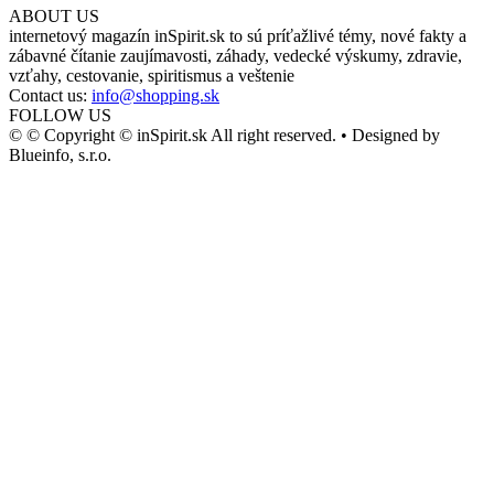
ABOUT US
internetový magazín inSpirit.sk to sú príťažlivé témy, nové fakty a
zábavné čítanie zaujímavosti, záhady, vedecké výskumy, zdravie,
vzťahy, cestovanie, spiritismus a veštenie
Contact us:
info@shopping.sk
FOLLOW US
© © Copyright © inSpirit.sk All right reserved. • Designed by
Blueinfo, s.r.o.