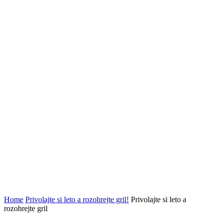
Home
Privolajte si leto a rozohrejte gril!
Privolajte si leto a
rozohrejte gril