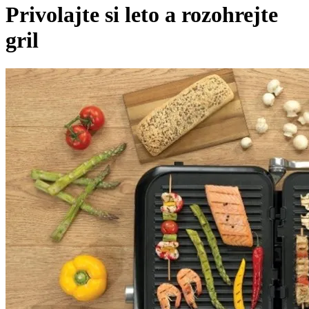
Privolajte si leto a rozohrejte
gril