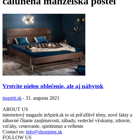
čalúnená manželská posteľ
Vrstvite nielen oblečenie, ale aj nábytok
inspirit.sk
-
31. augusta 2021
ABOUT US
internetový magazín inSpirit.sk to sú príťažlivé témy, nové fakty a
zábavné čítanie zaujímavosti, záhady, vedecké výskumy, zdravie,
vzťahy, cestovanie, spiritismus a veštenie
Contact us:
info@shopping.sk
FOLLOW US