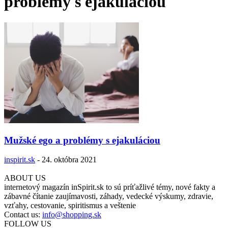
problémy s ejakuláciou
Mužské ego a problémy s ejakuláciou
inspirit.sk
-
24. októbra 2021
ABOUT US
internetový magazín inSpirit.sk to sú príťažlivé témy, nové fakty a
zábavné čítanie zaujímavosti, záhady, vedecké výskumy, zdravie,
vzťahy, cestovanie, spiritismus a veštenie
Contact us:
info@shopping.sk
FOLLOW US