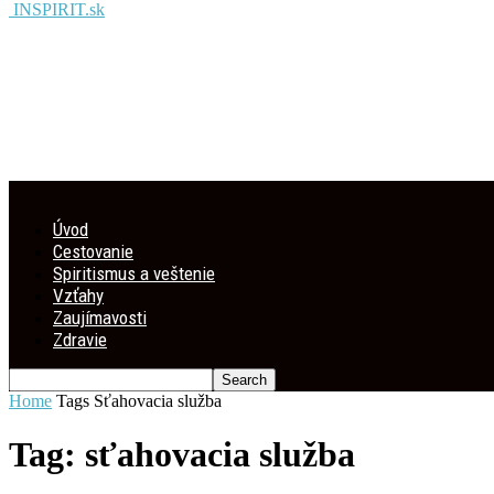
INSPIRIT.sk
Úvod
Cestovanie
Spiritismus a veštenie
Vzťahy
Zaujímavosti
Zdravie
Home
Tags
Sťahovacia služba
Tag: sťahovacia služba