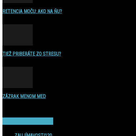
RETENCIA MOČU: AKO NA ŇU?
16. decembra 2016
TIEŽ PRIBERÁTE ZO STRESU?
22. augusta 2015
ZÁZRAK MENOM MED
17. novembra 2014
POPULAR CATEGORY
ZAUJÍMAVOSTI
120