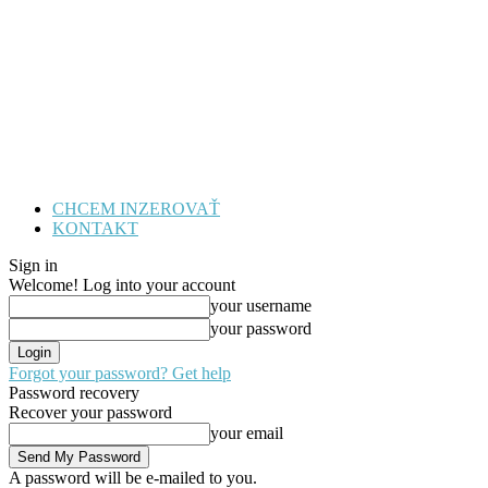
CHCEM INZEROVAŤ
KONTAKT
Sign in
Welcome! Log into your account
your username
your password
Forgot your password? Get help
Password recovery
Recover your password
your email
A password will be e-mailed to you.