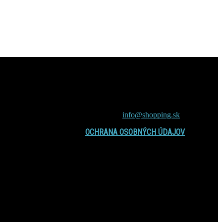
internetový magazín inSpirit.sk to sú
príťažlivé témy, nové fakty a zábavné
čítanie zaujímavosti, záhady, vedecké
výskumy, zdravie, vzťahy, cestovanie,
spiritismus a veštenie
Contact us:
info@shopping.sk
OCHRANA OSOBNÝCH ÚDAJOV