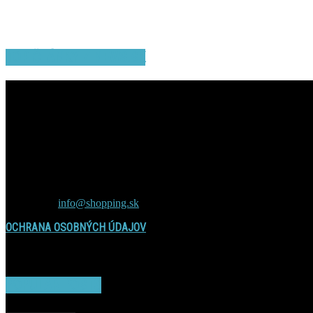
TOP ČLÁNKY Z NEWS.SK
Contact us:
info@shopping.sk
OCHRANA OSOBNÝCH ÚDAJOV
POPULAR POSTS