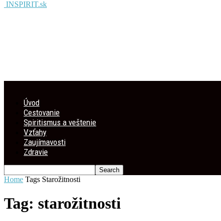
INSPIRIT.sk
Úvod
Cestovanie
Spiritismus a veštenie
Vzťahy
Zaujímavosti
Zdravie
Home
Tags
Starožitnosti
Tag: starožitnosti