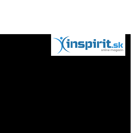
internetový magazín inSpirit.sk to sú
príťažlivé témy, nové fakty a zábavné
čítanie zaujímavosti, záhady, vedecké
výskumy, zdravie, vzťahy, cestovanie,
spiritismus a veštenie