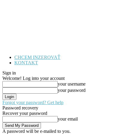
CHCEM INZEROVAŤ
KONTAKT
Sign in
Welcome! Log into your account
your username
your password
Forgot your password? Get help
Password recovery
Recover your password
your email
A password will be e-mailed to you.