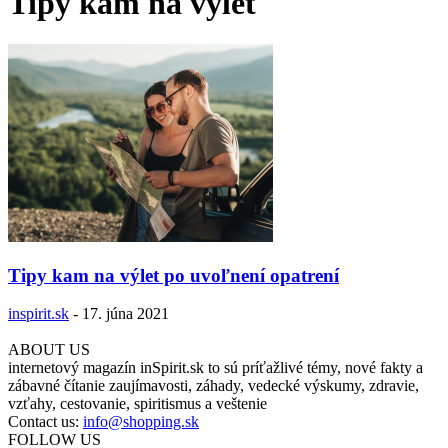
Tipy kam na výlet
Tipy kam na výlet po uvoľnení opatrení
inspirit.sk
-
17. júna 2021
ABOUT US
internetový magazín inSpirit.sk to sú príťažlivé témy, nové fakty a
zábavné čítanie zaujímavosti, záhady, vedecké výskumy, zdravie,
vzťahy, cestovanie, spiritismus a veštenie
Contact us:
info@shopping.sk
FOLLOW US