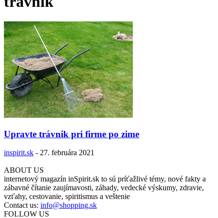
trávnik
Upravte trávnik pri firme po zime
inspirit.sk
-
27. februára 2021
ABOUT US
internetový magazín inSpirit.sk to sú príťažlivé témy, nové fakty a
zábavné čítanie zaujímavosti, záhady, vedecké výskumy, zdravie,
vzťahy, cestovanie, spiritismus a veštenie
Contact us:
info@shopping.sk
FOLLOW US