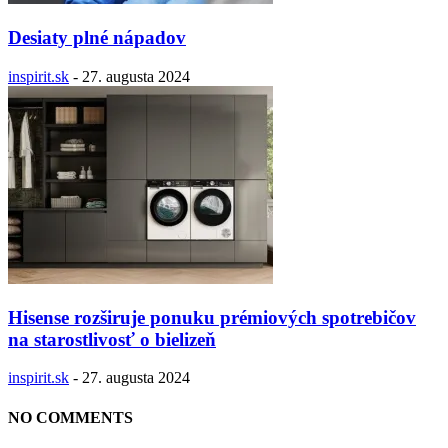
Desiaty plné nápadov
inspirit.sk
-
27. augusta 2024
Hisense rozširuje ponuku prémiových spotrebičov
na starostlivosť o bielizeň
inspirit.sk
-
27. augusta 2024
NO COMMENTS