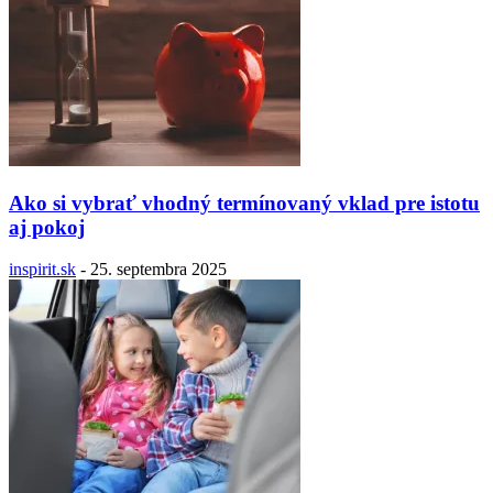
Ako si vybrať vhodný termínovaný vklad pre istotu
aj pokoj
inspirit.sk
-
25. septembra 2025