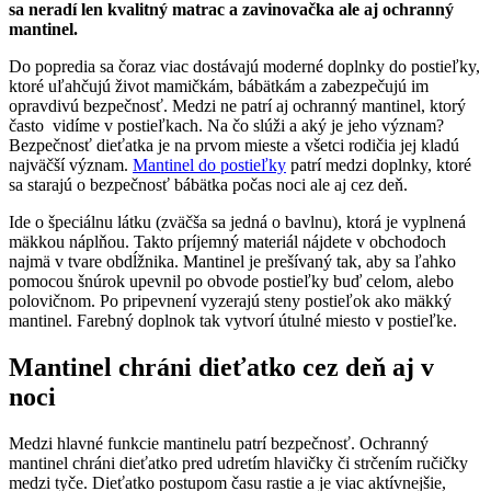
sa neradí len kvalitný matrac a zavinovačka ale aj ochranný
mantinel.
Do popredia sa čoraz viac dostávajú moderné doplnky do postieľky,
ktoré uľahčujú život mamičkám, bábätkám a zabezpečujú im
opravdivú bezpečnosť. Medzi ne patrí aj ochranný mantinel, ktorý
často vidíme v postieľkach. Na čo slúži a aký je jeho význam?
Bezpečnosť dieťatka je na prvom mieste a všetci rodičia jej kladú
najväčší význam.
Mantinel do postieľky
patrí medzi doplnky, ktoré
sa starajú o bezpečnosť bábätka počas noci ale aj cez deň.
Ide o špeciálnu látku (zväčša sa jedná o bavlnu), ktorá je vyplnená
mäkkou náplňou. Takto príjemný materiál nájdete v obchodoch
najmä v tvare obdĺžnika. Mantinel je prešívaný tak, aby sa ľahko
pomocou šnúrok upevnil po obvode postieľky buď celom, alebo
polovičnom. Po pripevnení vyzerajú steny postieľok ako mäkký
mantinel. Farebný doplnok tak vytvorí útulné miesto v postieľke.
Mantinel chráni dieťatko cez deň aj v
noci
Medzi hlavné funkcie mantinelu patrí bezpečnosť. Ochranný
mantinel chráni dieťatko pred udretím hlavičky či strčením ručičky
medzi tyče. Dieťatko postupom času rastie a je viac aktívnejšie,