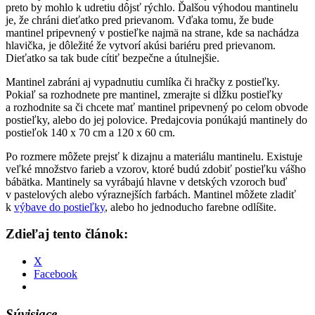
preto by mohlo k udretiu dôjsť rýchlo. Ďalšou výhodou mantinelu
je, že chráni dieťatko pred prievanom. Vďaka tomu, že bude
mantinel pripevnený v postieľke najmä na strane, kde sa nachádza
hlavička, je dôležité že vytvorí akúsi bariéru pred prievanom.
Dieťatko sa tak bude cítiť bezpečne a útulnejšie.
Mantinel zabráni aj vypadnutiu cumlíka či hračky z postieľky.
Pokiaľ sa rozhodnete pre mantinel, zmerajte si dĺžku postieľky
a rozhodnite sa či chcete mať mantinel pripevnený po celom obvode
postieľky, alebo do jej polovice. Predajcovia ponúkajú mantinely do
postieľok 140 x 70 cm a 120 x 60 cm.
Po rozmere môžete prejsť k dizajnu a materiálu mantinelu. Existuje
veľké množstvo farieb a vzorov, ktoré budú zdobiť postieľku vášho
bábätka. Mantinely sa vyrábajú hlavne v detských vzoroch buď
v pastelových alebo výraznejších farbách. Mantinel môžete zladiť
k
výbave do postieľky
, alebo ho jednoducho farebne odlíšite.
Zdieľaj tento článok:
X
Facebook
Súvisiace