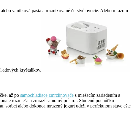
vá alebo vanilková pasta a rozmixované čerstvé ovocie. Alebo mrazom
 ľadových kryštálikov.
ičke, až po
samochladiace zmrzlinovače
s miešacím zariadením a
konale rozmieša a zmrazí samotný prístroj. Studenú pochúťku
nu, sorbet alebo dokonca mrazený jogurt udrží v perfektnom stave ešte