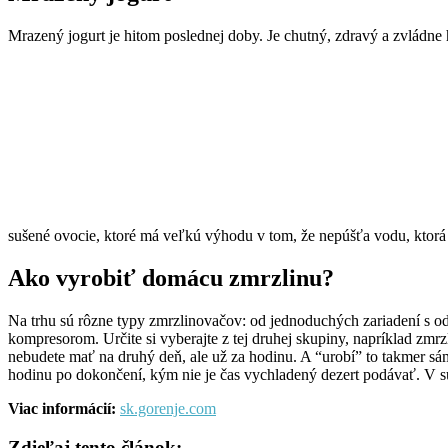
Mrazený jogurt je hitom poslednej doby. Je chutný, zdravý a zvládne
sušené ovocie, ktoré má veľkú výhodu v tom, že nepúšťa vodu, ktorá 
Ako vyrobiť domácu zmrzlinu?
Na trhu sú rôzne typy zmrzlinovačov: od jednoduchých zariadení s o
kompresorom. Určite si vyberajte z tej druhej skupiny, napríklad zmr
nebudete mať na druhý deň, ale už za hodinu. A “urobí” to takmer sám
hodinu po dokončení, kým nie je čas vychladený dezert podávať. V 
Viac informácií:
sk.gorenje.com
Zdieľaj tento článok: