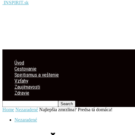
INSPIRIT.sk
Úvod
Cestovanie
Spiritismus a veštenie
Vzťahy
Zaujímavosti
Zdravie
Home
Nezaradené
Najlepšia zmrzlina? Predsa tá domáca!
Nezaradené