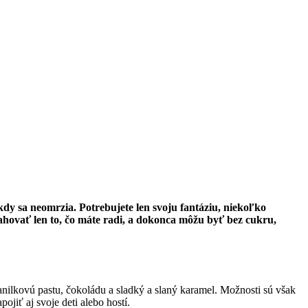
dy sa neomrzia. Potrebujete len svoju fantáziu, niekoľko
ahovať len to, čo máte radi, a dokonca môžu byť bez cukru,
anilkovú pastu, čokoládu a sladký a slaný karamel. Možnosti sú však
ojiť aj svoje deti alebo hostí.