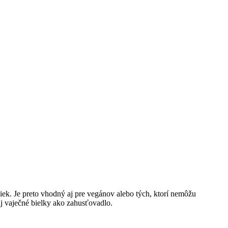
žiek. Je preto vhodný aj pre vegánov alebo tých, ktorí nemôžu
j vaječné bielky ako zahusťovadlo.