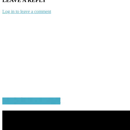
LEAVE A REPLY
Log in to leave a comment
TOP ČLÁNKY Z NEWS.SK