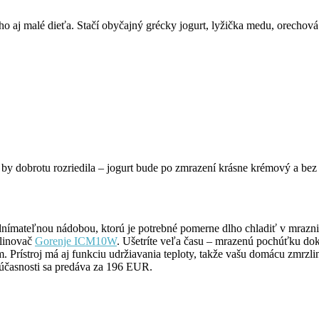
 ho aj malé dieťa. Stačí obyčajný grécky jogurt, lyžička medu, orecho
by dobrotu rozriedila – jogurt bude po zmrazení krásne krémový a bez
dnímateľnou nádobou, ktorú je potrebné pomerne dlho chladiť v mrazn
zlinovač
Gorenje ICM10W
. Ušetríte veľa času – mrazenú pochúťku do
. Prístroj má aj funkciu udržiavania teploty, takže vašu domácu zmrzli
súčasnosti sa predáva za 196 EUR.