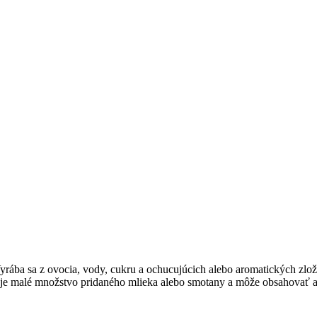
 Vyrába sa z ovocia, vody, cukru a ochucujúcich alebo aromatických zlo
uje malé množstvo pridaného mlieka alebo smotany a môže obsahovať a