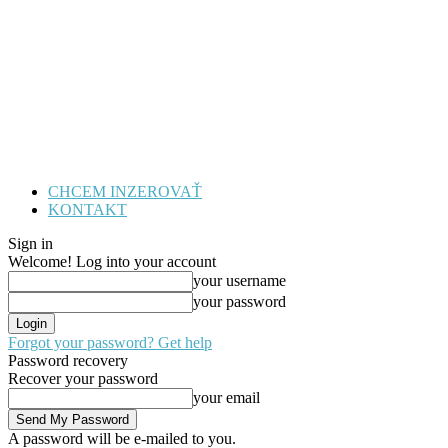
CHCEM INZEROVAŤ
KONTAKT
Sign in
Welcome! Log into your account
your username
your password
Forgot your password? Get help
Password recovery
Recover your password
your email
A password will be e-mailed to you.