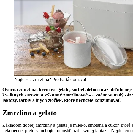
Najlepšia zmrzlina? Predsa tá domáca!
Ovocná zmrzlina, krémové gelato, sorbet alebo čoraz obľúbenejší
kvalitných surovín a výkonný zmrzlinovač – a začne sa malý zázr
laktózy, farbív a iných zložiek, ktoré nechcete konzumovať.
Zmrzlina a gelato
Základom dobrej zmrzliny a gelata je mlieko, smotana a cukor, ktoré 
nekonečné, preto sa nebojte popustiť uzdu svojej fantázii. Nejde len o