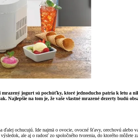
 mrazený jogurt sú pochúťky, ktoré jednoducho patria k letu a nik
ak. Najlepšie na tom je, že vaše vlastné mrazené dezerty budú obs
sa ďalej ochucujú. Ide najmä o ovocie, ovocné šťavy, orechovú alebo v
 výsledok, ale aj o radosť zo spoločného tvorenia, do ktorého môžete zap