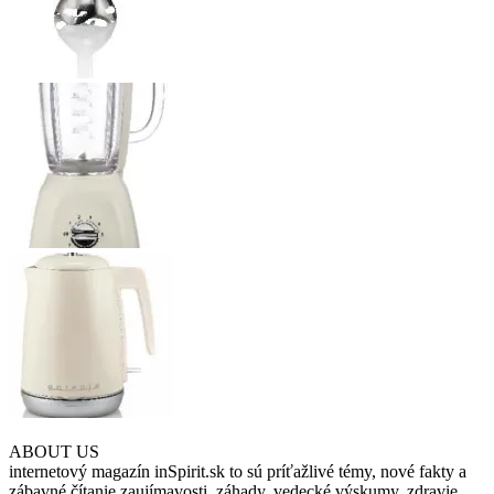
ABOUT US
internetový magazín inSpirit.sk to sú príťažlivé témy, nové fakty a
zábavné čítanie zaujímavosti, záhady, vedecké výskumy, zdravie,