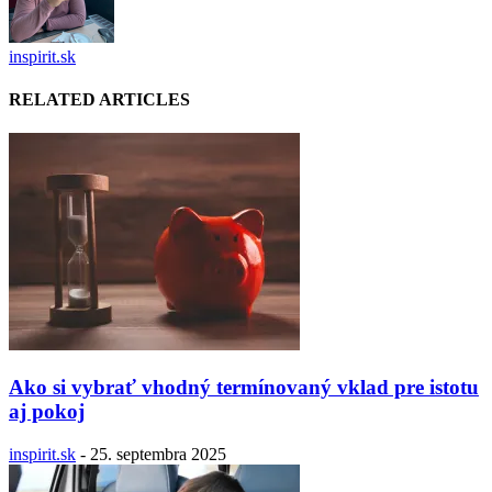
inspirit.sk
RELATED ARTICLES
Ako si vybrať vhodný termínovaný vklad pre istotu
aj pokoj
inspirit.sk
-
25. septembra 2025