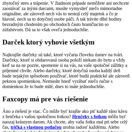
zbytočný stres a trápenie. V žiadnom prípade nemôžete ani nechcete
zaostávať za inými darcami, musíte vymyslieť niečo mimoriadne
originálne, ale zároveň nech vás to nestojí celý majetok a čo je
hlavné, nech sa to dotyčnej osobe páči. A tak trávite dlhé hodiny
bezradným chodením po obchodoch často hraničiacim so
zúfalstvom. Dá sa to však oveľa jednoduchšie.
Darček ktorý vyhovie všetkým
Najkrajšie darčeky sú také, ktoré vyčaria človeku úsmev na tvári.
Darčeky, ktoré si obdarovaná osoba položí niekam do bytu a vždy
keď sa na ne pozrie, spomenie si na vás, na vaše spoločné zážitky a
príjemné chvíle. Alebo darčeky, ktoré dotyčná osoba každý deň
bude nejakým spôsobom používať, ktoré budú praktické ale zároveň
peknou spomienkou. Nemusíte hneď vyrábať niečo ručne s
domienkou že to bude milé, dnes to máte jednoduchšie.
Faxcopy má pre vás riešenie
Áno a riešení je viac. Čo môže byť krajšie ako piť každé ráno kávu
z hrnčeka s vašou spoločnou fotkou?
Hrnčeky s fotkou
môžu byť
naozaj krásnym darom. Ak chcete, aby vašu fotku mal pri sebe celý
čas,
tričká s vlastnou potlačou
urobia radosť každému. Alebo