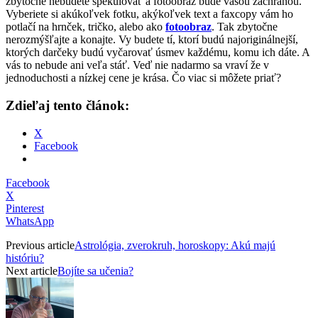
zbytočne nebudete špekulovať a fotoobraz bude vašou záchranou.
Vyberiete si akúkoľvek fotku, akýkoľvek text a faxcopy vám ho
potlačí na hrnček, tričko, alebo ako
fotoobraz
. Tak zbytočne
nerozmýšľajte a konajte. Vy budete tí, ktorí budú najoriginálnejší,
ktorých darčeky budú vyčarovať úsmev každému, komu ich dáte. A
vás to nebude ani veľa stáť. Veď nie nadarmo sa vraví že v
jednoduchosti a nízkej cene je krása. Čo viac si môžete priať?
Zdieľaj tento článok:
X
Facebook
Facebook
X
Pinterest
WhatsApp
Previous article
Astrológia, zverokruh, horoskopy: Akú majú
históriu?
Next article
Bojíte sa učenia?