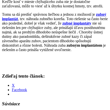
Keďže kosť v mieste chýbajúceho zuba nie je dostatočne
zaťažovaná, môže to viesť až k úbytku kostnej hmoty, tzv. atrofii.
Tomu sa dá predísť správnou liečbou a jednou z možností je
zubný
implantát
, tzv. náhrada zubného koreňa. Toto riešenie sa často berie
ako posledné, dobré je však vedieť, že
zubné implantáty
nie sú
riešením len pre chýbajúce zuby, ale prinášajú úľavu postihnutému
najmä, ak sa predtým dlhodobo neúspešne liečil . Choroby ústnej
dutiny ako paradontitída, deštruktívne zubné kazy či zápal
závesného aparátu zubov, pacientom dlhodobo spôsobujú
diskomfort a rôzne bolesti. Náhrada zuba
zubným implantátom
je
riešením a často prináša vytúžené uvoľnenie.
Zdieľaj tento článok:
X
Facebook
Súvisiace