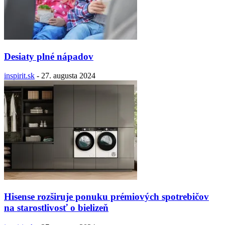
Desiaty plné nápadov
inspirit.sk
-
27. augusta 2024
Hisense rozširuje ponuku prémiových spotrebičov
na starostlivosť o bielizeň