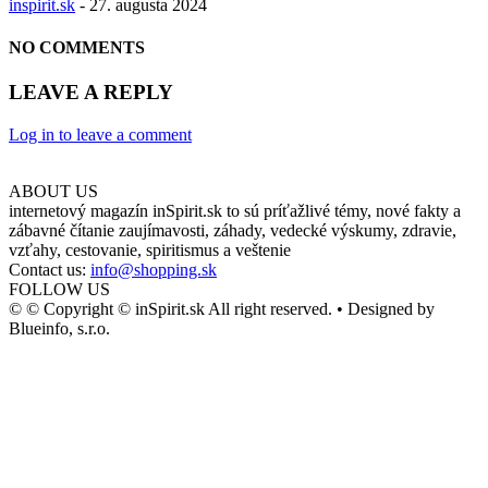
inspirit.sk
-
27. augusta 2024
NO COMMENTS
LEAVE A REPLY
Log in to leave a comment
ABOUT US
internetový magazín inSpirit.sk to sú príťažlivé témy, nové fakty a
zábavné čítanie zaujímavosti, záhady, vedecké výskumy, zdravie,
vzťahy, cestovanie, spiritismus a veštenie
Contact us:
info@shopping.sk
FOLLOW US
© © Copyright © inSpirit.sk All right reserved. • Designed by
Blueinfo, s.r.o.