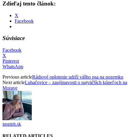
Zdieľaj tento článok:
X
Facebook
Súvisiace
Facebook
X
Pinterest
WhatsApp
Previous article
Rádiové oplotenie udrží vášho psa na pozemku
Next article
Luhačovice – zaujímavosti o najväčších kúpeľoch na
Morave
inspirit.sk
RELATED ARTICLES