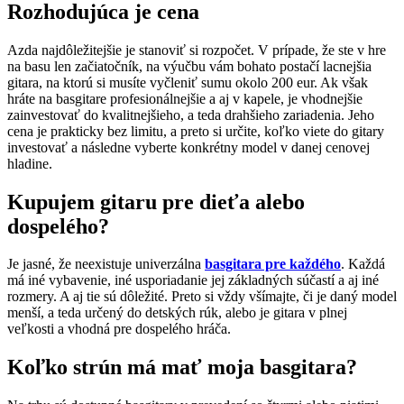
Rozhodujúca je cena
Azda najdôležitejšie je stanoviť si rozpočet. V prípade, že ste v hre
na basu len začiatočník, na výučbu vám bohato postačí lacnejšia
gitara, na ktorú si musíte vyčleniť sumu okolo 200 eur. Ak však
hráte na basgitare profesionálnejšie a aj v kapele, je vhodnejšie
zainvestovať do kvalitnejšieho, a teda drahšieho zariadenia. Jeho
cena je prakticky bez limitu, a preto si určite, koľko viete do gitary
investovať a následne vyberte konkrétny model v danej cenovej
hladine.
Kupujem gitaru pre dieťa alebo
dospelého?
Je jasné, že neexistuje univerzálna
basgitara pre každého
. Každá
má iné vybavenie, iné usporiadanie jej základných súčastí a aj iné
rozmery. A aj tie sú dôležité. Preto si vždy všímajte, či je daný model
menší, a teda určený do detských rúk, alebo je gitara v plnej
veľkosti a vhodná pre dospelého hráča.
Koľko strún má mať moja basgitara?