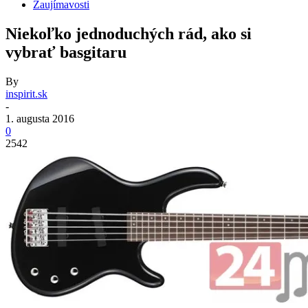
Zaujímavosti
Niekoľko jednoduchých rád, ako si
vybrať basgitaru
By
inspirit.sk
-
1. augusta 2016
0
2542