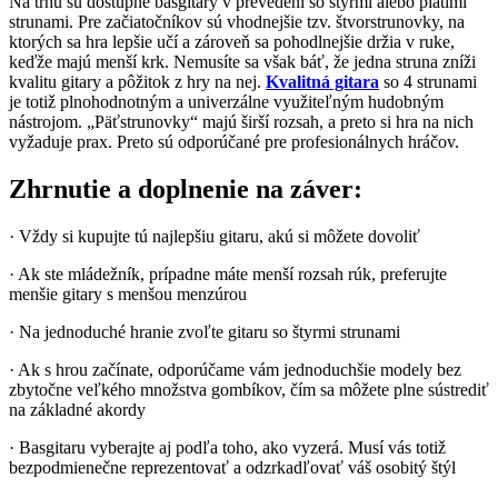
Na trhu sú dostupné basgitary v prevedení so štyrmi alebo piatimi
strunami. Pre začiatočníkov sú vhodnejšie tzv. štvorstrunovky, na
ktorých sa hra lepšie učí a zároveň sa pohodlnejšie držia v ruke,
keďže majú menší krk. Nemusíte sa však báť, že jedna struna zníži
kvalitu gitary a pôžitok z hry na nej.
Kvalitná gitara
so 4 strunami
je totiž plnohodnotným a univerzálne využiteľným hudobným
nástrojom. „Päťstrunovky“ majú širší rozsah, a preto si hra na nich
vyžaduje prax. Preto sú odporúčané pre profesionálnych hráčov.
Zhrnutie a doplnenie na záver:
· Vždy si kupujte tú najlepšiu gitaru, akú si môžete dovoliť
· Ak ste mládežník, prípadne máte menší rozsah rúk, preferujte
menšie gitary s menšou menzúrou
· Na jednoduché hranie zvoľte gitaru so štyrmi strunami
· Ak s hrou začínate, odporúčame vám jednoduchšie modely bez
zbytočne veľkého množstva gombíkov, čím sa môžete plne sústrediť
na základné akordy
· Basgitaru vyberajte aj podľa toho, ako vyzerá. Musí vás totiž
bezpodmienečne reprezentovať a odzrkadľovať váš osobitý štýl