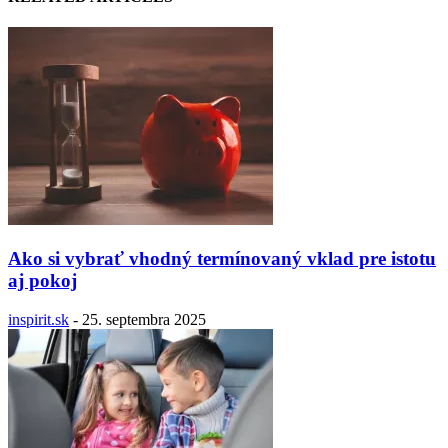
Ako si vybrať vhodný termínovaný vklad pre istotu
aj pokoj
inspirit.sk
-
25. septembra 2025