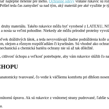
ať najlepšie riešenie pre iného.
Ochranné odevy
vrátane rukavíc sú roz
rišiel teda čas zamyslieť sa nad tým, aký materiál pre aké využitie je 
ú tri druhy materiálu. Takéto rukavice môžu byť vyrobené z LATEX
a nosia sa veľmi pohodlne. Niekedy ale môžu prírodné proteíny vyvolať
oľvek dráždivých látok, a teda nevyvolávajú žiadne podráždenia kože a
m, olejom a rôznym rozpúšťadlám či kyselinám. Sú vhodné ako ochrana 
echanická a chemická bariéra ochrany nie sú až tak dôležité.
, citlivosť úchopu a veľkosť potrebujete, aby vám rukavice slúžili čo na
ÚCHOPU
 anatomicky tvarované, čo vedie k väčšiemu komfortu pri dlhšom nosen
útornú úpravu. Ak sú rukavice z vnútornej strany pudrované, ľahšie sa 
a.