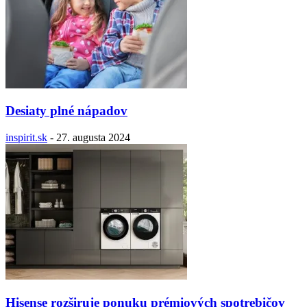
Desiaty plné nápadov
inspirit.sk
-
27. augusta 2024
Hisense rozširuje ponuku prémiových spotrebičov