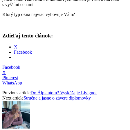
s vyššími cenami.
Ktorý typ okna najviac vyhovuje Vám?
Zdieľaj tento článok:
X
Facebook
Facebook
X
Pinterest
WhatsApp
Previous article
Do Álp autom? Vyskúšajte Livigno.
Next article
Stručne a jasne o závere diplomovky