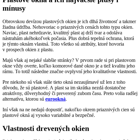
mínusy
Obrovskou devízou plastových okien je ich dlhá životnosť a takmer
žiadna údržba. Nehovoriac o priaznivých cenách tohto typu okien.
Naviac, plast nehrdzavie, kvalitný plast aj drží tvar a odoláva
nástrahám akéhokoľvek počasia. Plus dobrá tepelná ochrana, ktorá
je týmto oknám vlastná. Toto všetko sú atribúty, ktoré hovoria
v prospech okien z plastu.
Majú však aj nejaké slabšie stránky? V prvom rade si pri plastovom
okne vždy overte, koľko komorové dané okno je a tiež kvalitu jeho
rámu. To totiž následne značne ovplyvní jeho kvalitatívne vlastnosti.
Pre niekoho sú však stále tieto okná nezaujímavé už len z toho
dôvodu, že sú plastové. A plast sa im skrátka nezdá dostatočne
atraktívny, dôveryhodný či preverený zubom času. Preto volia radšej
alternatívu, ktorou sú
eurookná
.
Iní však na ne nedajú dopustiť, nakoľko okrem priaznivých cien sú
plastové okná aj vysoko variabilné a bezpečné.
Vlastnosti drevených okien