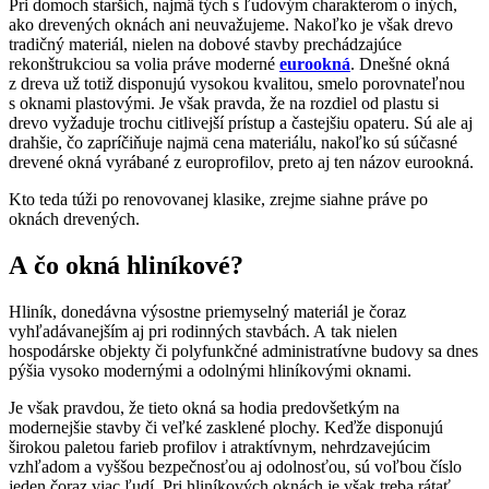
Pri domoch starších, najmä tých s ľudovým charakterom o iných,
ako drevených oknách ani neuvažujeme. Nakoľko je však drevo
tradičný materiál, nielen na dobové stavby prechádzajúce
rekonštrukciou sa volia práve moderné
eurookná
. Dnešné okná
z dreva už totiž disponujú vysokou kvalitou, smelo porovnateľnou
s oknami plastovými. Je však pravda, že na rozdiel od plastu si
drevo vyžaduje trochu citlivejší prístup a častejšiu opateru. Sú ale aj
drahšie, čo zapríčiňuje najmä cena materiálu, nakoľko sú súčasné
drevené okná vyrábané z europrofilov, preto aj ten názov eurookná.
Kto teda túži po renovovanej klasike, zrejme siahne práve po
oknách drevených.
A čo okná hliníkové?
Hliník, donedávna výsostne priemyselný materiál je čoraz
vyhľadávanejším aj pri rodinných stavbách. A tak nielen
hospodárske objekty či polyfunkčné administratívne budovy sa dnes
pýšia vysoko modernými a odolnými hliníkovými oknami.
Je však pravdou, že tieto okná sa hodia predovšetkým na
modernejšie stavby či veľké zasklené plochy. Keďže disponujú
širokou paletou farieb profilov i atraktívnym, nehrdzavejúcim
vzhľadom a vyššou bezpečnosťou aj odolnosťou, sú voľbou číslo
jeden čoraz viac ľudí. Pri hliníkových oknách je však treba rátať