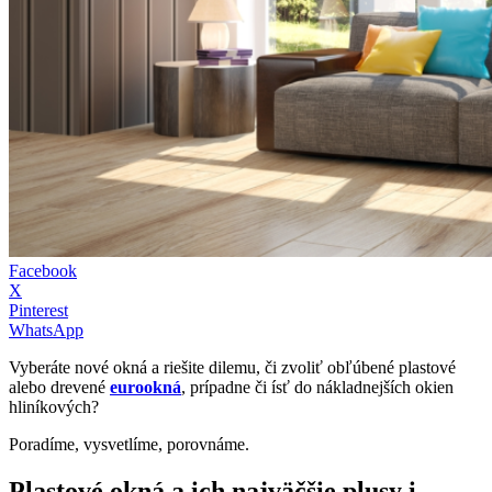
Facebook
X
Pinterest
WhatsApp
Vyberáte nové okná a riešite dilemu, či zvoliť obľúbené plastové
alebo drevené
eurookná
, prípadne či ísť do nákladnejších okien
hliníkových?
Poradíme, vysvetlíme, porovnáme.
Plastové okná a ich najväčšie plusy i