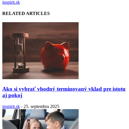
inspirit.sk
RELATED ARTICLES
Ako si vybrať vhodný termínovaný vklad pre istotu
aj pokoj
inspirit.sk
-
25. septembra 2025