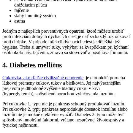
dráždiacim pľúca
fajčenie
slabý imunitný systém
astma
Jedným z najlepších preventívnych opatrení, ktoré môžete urobiť
proti infekciám dolných dýchacích ciest je dať sa každý rok očkovať
proti chrípke. V prípade infekcií dýchacích ciest je dôležitá tiež
hygiena. Treba si umývať ruky, vyhýbať sa kvapôčkam pri kýchaní
osôb okolo nás, fajčeniu, zdravo sa stravovať a posilňovať imunitu.
4. Diabetes mellitus
Cukrovka, ako ďalšie civilizačné ochorenie
, je chronická porucha
látkovej premeny cukrov, tukov a bielkovín. Jej najvýraznejším
prejavom je dlhodobé zvýšenie hladiny cukru v krvi
(hyperglykémia), spôsobené poruchou vylučovania inzulínu.
Pri cukrovke 1. typu nie je pankreas schopný produkovať inzulín.
Pri cukrovke 2. typu pankreas neprodukuje dostatok inzulínu alebo
inzulín nie je možné efektívne využiť. Diabetes 2. typu môže byť
spôsobený mnohými faktormi, vrátane nesprávnej životosprávy a
fyzickej nečinnosti.