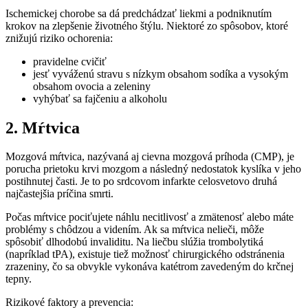
Ischemickej chorobe sa dá predchádzať liekmi a podniknutím
krokov na zlepšenie životného štýlu. Niektoré zo spôsobov, ktoré
znižujú riziko ochorenia:
pravidelne cvičiť
jesť vyváženú stravu s nízkym obsahom sodíka a vysokým
obsahom ovocia a zeleniny
vyhýbať sa fajčeniu a alkoholu
2. Mŕtvica
Mozgová mŕtvica, nazývaná aj cievna mozgová príhoda (CMP), je
porucha prietoku krvi mozgom a následný nedostatok kyslíka v jeho
postihnutej časti. Je to po srdcovom infarkte celosvetovo druhá
najčastejšia príčina smrti.
Počas mŕtvice pociťujete náhlu necitlivosť a zmätenosť alebo máte
problémy s chôdzou a videním. Ak sa mŕtvica nelieči, môže
spôsobiť dlhodobú invaliditu. Na liečbu slúžia trombolytiká
(napríklad tPA), existuje tiež možnosť chirurgického odstránenia
zrazeniny, čo sa obvykle vykonáva katétrom zavedeným do krčnej
tepny.
Rizikové faktory a prevencia: