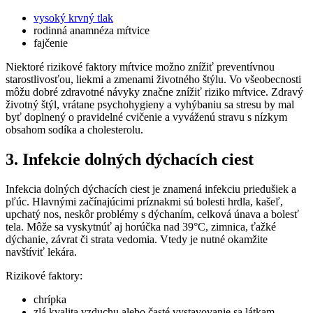
vysoký krvný tlak
rodinná anamnéza mŕtvice
fajčenie
Niektoré rizikové faktory mŕtvice možno znížiť preventívnou
starostlivosťou, liekmi a zmenami životného štýlu. Vo všeobecnosti
môžu dobré zdravotné návyky značne znížiť riziko mŕtvice. Zdravý
životný štýl, vrátane psychohygieny a vyhýbaniu sa stresu by mal
byť doplnený o pravidelné cvičenie a vyváženú stravu s nízkym
obsahom sodíka a cholesterolu.
3. Infekcie dolných dýchacích ciest
Infekcia dolných dýchacích ciest je znamená infekciu priedušiek a
pľúc. Hlavnými začínajúcimi príznakmi sú bolesti hrdla, kašeľ,
upchatý nos, neskôr problémy s dýchaním, celková únava a bolesť
tela. Môže sa vyskytnúť aj horúčka nad 39°C, zimnica, ťažké
dýchanie, závrat či strata vedomia. Vtedy je nutné okamžite
navštíviť lekára.
Rizikové faktory:
chrípka
zlá kvalita vzduchu alebo časté vystavovanie sa látkam