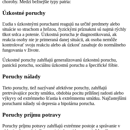
choroby. Medzi bežnejšie typy patria:
Úzkostné poruchy
Ľudia s úzkostnými poruchami reagujú na určité predmety alebo
situácie so strachom a hrôzou, fyzickými príznakmi sú najmä rýchly
tlkot srdca a potenie. Úzkostná porucha je diagnostikovaná, ak
reakcia osoby nie je primeraná danej situácii, ak osoba nemôže
kontrolovať svoju reakciu alebo ak úzkosť zasahuje do normálneho
fungovania v živote.
Úzkostné poruchy zahŕňajú generalizovanú úzkostnú poruchu,
panickú poruchu, sociálnu úzkostnú poruchu a špecifické fóbie.
Poruchy nálady
Tieto poruchy, tiež nazývané afektívne poruchy, zahŕňajú
pretrvávajúce pocity smútku, obdobia pocitu prílišnej radosti alebo
výkyvy od extrémneho šťastia k extrémnemu smútku. Najčastejšími
poruchami nálady sú depresia a bipolárna porucha.
Poruchy príjmu potravy
Poruchy príjmu potravy zahŕňajú extrémne postoje a správanie v