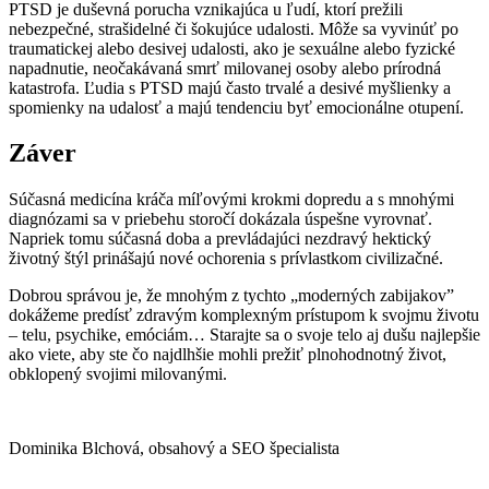
PTSD je duševná porucha vznikajúca u ľudí, ktorí prežili
nebezpečné, strašidelné či šokujúce udalosti. Môže sa vyvinúť po
traumatickej alebo desivej udalosti, ako je sexuálne alebo fyzické
napadnutie, neočakávaná smrť milovanej osoby alebo prírodná
katastrofa. Ľudia s PTSD majú často trvalé a desivé myšlienky a
spomienky na udalosť a majú tendenciu byť emocionálne otupení.
Záver
Súčasná medicína kráča míľovými krokmi dopredu a s mnohými
diagnózami sa v priebehu storočí dokázala úspešne vyrovnať.
Napriek tomu súčasná doba a prevládajúci nezdravý hektický
životný štýl prinášajú nové ochorenia s prívlastkom civilizačné.
Dobrou správou je, že mnohým z tychto „moderných zabijakov”
dokážeme predísť zdravým komplexným prístupom k svojmu životu
– telu, psychike, emóciám… Starajte sa o svoje telo aj dušu najlepšie
ako viete, aby ste čo najdlhšie mohli prežiť plnohodnotný život,
obklopený svojimi milovanými.
Dominika Blchová, obsahový a SEO špecialista