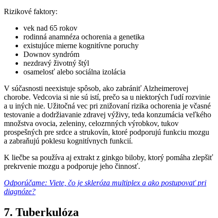
Rizikové faktory:
vek nad 65 rokov
rodinná anamnéza ochorenia a genetika
existujúce mierne kognitívne poruchy
Downov syndróm
nezdravý životný štýl
osamelosť alebo sociálna izolácia
V súčasnosti neexistuje spôsob, ako zabrániť Alzheimerovej
chorobe. Vedcovia si nie sú istí, prečo sa u niektorých ľudí rozvinie
a u iných nie. Užitočná vec pri znižovaní rizika ochorenia je včasné
testovanie a dodržiavanie zdravej výživy, teda konzumácia veľkého
množstva ovocia, zeleniny, celozrnných výrobkov, tukov
prospešných pre srdce a strukovín, ktoré podporujú funkciu mozgu
a zabraňujú poklesu kognitívnych funkcií.
K liečbe sa používa aj extrakt z ginkgo biloby, ktorý pomáha zlepšiť
prekrvenie mozgu a podporuje jeho činnosť.
Odporúčame: Viete, čo je skleróza multiplex a ako postupovať pri
diagnóze?
7. Tuberkulóza