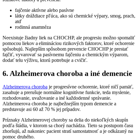
fajčenie aktívne alebo pasívne
látky dráždiace pľúca, ako sú chemické výpary, smog, prach,
atď
rodinná anamnéza
Neexistuje žiadny liek na CHOCHP, ale progresiu možno spomaliť
pomocou liekov a elimináciou rizikových faktorov, ktoré ochorenie
spôsobujú. Najlepším spôsobom prevencie CHOCHP je prestať
fajčiť, vyvarovať sa pasívnemu fajčeniu a chemickým výparom,
dodať telu výživu, ktorú potrebuje a cvičiť.
6. Alzheimerova choroba a iné demencie
Alzheimerova choroba
je progresívne ochorenie, ktoré ničí pamäť,
zasahuje a prerušuje normálne kognitívne funkcie, teda myslenie,
rozhodovanie, uvažovanie a iné každodenné správanie.
Alzheimerova choroba je najbežnejším typom demencie a
predstavuje asi 60 až 70 % jej prípadov.
Príznaky Alzheimerovej choroby sa delia do niekoľkých skupín
podľa štádia, v ktorom sa chorý nachádza. Tieto sa postupom času
zhoršujú, až nakoniec pacient stratí samostatnosť a je odkázaný na
pomoc druhého.