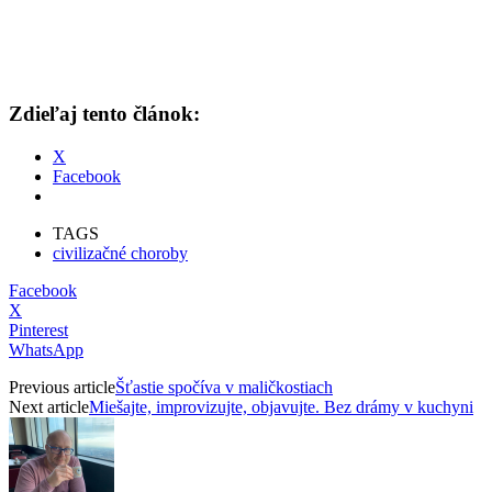
Zdieľaj tento článok:
X
Facebook
TAGS
civilizačné choroby
Facebook
X
Pinterest
WhatsApp
Previous article
Šťastie spočíva v maličkostiach
Next article
Miešajte, improvizujte, objavujte. Bez drámy v kuchyni