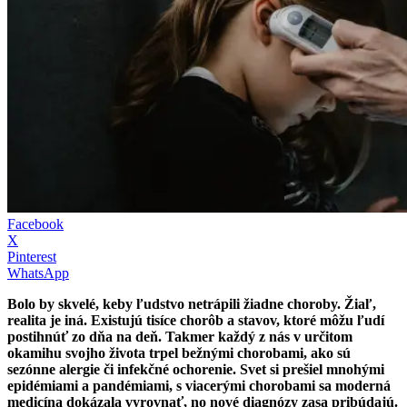
Facebook
X
Pinterest
WhatsApp
Bolo by skvelé, keby ľudstvo netrápili žiadne choroby. Žiaľ,
realita je iná. Existujú tisíce chorôb a stavov, ktoré môžu ľudí
postihnúť zo dňa na deň. Takmer každý z nás v určitom
okamihu svojho života trpel bežnými chorobami, ako sú
sezónne alergie či infekčné ochorenie. Svet si prešiel mnohými
epidémiami a pandémiami, s viacerými chorobami sa moderná
medicína dokázala vyrovnať, no nové diagnózy zasa pribúdajú.