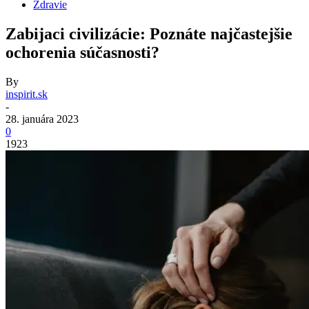
Zdravie
Zabijaci civilizácie: Poznáte najčastejšie
ochorenia súčasnosti?
By
inspirit.sk
-
28. januára 2023
0
1923