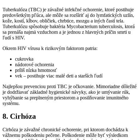
Tuberkulóza (TBC) je závažné infekčné ochorenie, ktoré postihuje
predovšetkým pľúca, ale môže sa rozšíriť aj do lymfatických uzlín,
kože, kostí, kĺbov, obličiek, chrbtice, mozgu a iných častí tela.
Tuberkulózu spôsobuje baktéria Mycobacterium tuberculosis, ktorá
sa prenáša najmä vzduchom a je jednou z hlavných príčin smrti u
ľudí s HIV.
Okrem HIV vírusu k rizikovým faktorom patria:
cukrovka
nádorové ochorenia
príliš nízka hmotnosť
vek – postihuje viac malé deti a starších ľudí
Najlepšou prevenciou proti TBC je očkovanie. Mimoriadne dôležité
je dodržiavať základné hygienické návyky, ako je umývanie rúk,
vyhýbanie sa preplneným priestorom a posilňovanie imunitného
systému.
8. Cirhóza
Cirhóza je závažné chronické ochorenie, pri ktorom dochádza k
vážnemu poškodeniu pečene. Poškodenie môže byť výsledkom