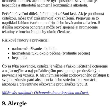
ochorenia obličiek alebo môže byť spôsobené stavmi, ako je
hepatitída a dlhodobá nadmerná konzumácia alkoholu.
Pečeň hrá veľmi dôležitú úlohu pri zrážaní krvi. Ak je postihnutá
cirhózou, môže byť zrážanlivosť krvi znížená. Prejavuje sa to
napríklad ľahkou tvorbou modrín alebo krvácaním z ďasien. S
ďalším rozvojom ochorenia môže byť spojené aj hromadenie
tekutiny v bruchu či opuchy okolo členkov.
Rizikové faktory a prevencia:
nadmerné užívanie alkoholu
hromadenie tuku okolo pečene (tvrdnutie pečene)
hepatitída
Čo sa týka prevencie, cirhóza je vážne a ťažko liečiteľné ochorenie
a najlacnejším a najspoľahlivejším postupom je predovšetkým
prevencia jej vzniku. K hlavným zásadám zodpovedného prístupu k
svojmu zdraviu patrí abstinencia alebo striedma konzumácia
alkoholu a preventívne očkovanie proti žltačke typu B.
Môže vás zaujímať: Ochorenie dna a kyselina močová.
9. Alergie