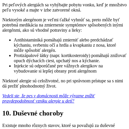
Pri peľových alergiách sa vyhýbajte pobytu vonku, keď je množstvo
peľu vysoké a majte v izbe zatvorené okná.
Niektorým alergénom je veľmi ťažké vyhnúť sa, preto môže byť
potrebná medikácia na zmiernenie symptómov spôsobených inými
alergénmi, ako sú vhodné potraviny a lieky:
Antihistaminiká pomáhajú zmierniť alebo predchádzať
kýchaniu, svrbeniu očí a hrdla a kvapkaniu z nosa, ktoré
môže spôsobiť alergén.
Protizápalové látky (napr. kortikosteroidy) pomáhajú znižovať
opuch dýchacích ciest, upchatý nos a kýchanie.
Injekcie sú odporúčané pre vážnych alergikov na
vybudovanie si lepšej obrany proti alergénom
Niektoré alergie sú celoživotné, no pri správnom prístupe sa s nimi
dá prežiť plnohodnotný život.
Vedeli ste, že pes v domácnosti môže výrazne znížiť
pravdepodobnosť vzniku alergie u detí?
10. Duševné choroby
Existuje mnoho rôznych stavov, ktoré sa považujú za duševné