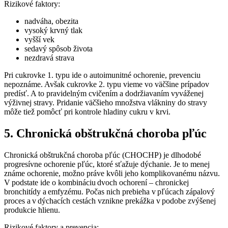
Rizikové faktory:
nadváha, obezita
vysoký krvný tlak
vyšší vek
sedavý spôsob života
nezdravá strava
Pri cukrovke 1. typu ide o autoimunitné ochorenie, prevenciu
nepoznáme. Avšak cukrovke 2. typu vieme vo väčšine prípadov
predísť. A to pravidelným cvičením a dodržiavaním vyváženej
výživnej stravy. Pridanie väčšieho množstva vlákniny do stravy
môže tiež pomôcť pri kontrole hladiny cukru v krvi.
5. Chronická obštrukčná choroba pľúc
Chronická obštrukčná choroba pľúc (CHOCHP) je dlhodobé
progresívne ochorenie pľúc, ktoré sťažuje dýchanie. Je to menej
známe ochorenie, možno práve kvôli jeho komplikovanému názvu.
V podstate ide o kombináciu dvoch ochorení – chronickej
bronchitídy a emfyzému. Počas nich prebieha v pľúcach zápalový
proces a v dýchacích cestách vznikne prekážka v podobe zvýšenej
produkcie hlienu.
Rizikové faktory a prevencia: