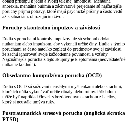
oblasti prístupu k jedlu a svojej telesnej hmotnosti. Mentálna
anorexia, mentálna bulímia a záchvatové prejedanie sú najčastejšie
poruchy príjmu potravy, ktoré majú psychické príčiny a často vedú
až k situáciám, ohrozujúcim život.
Poruchy s kontrolou impulzov a závislosti
Ľudia s poruchami kontroly impulzov nie sú schopní odolať
nutkaniam alebo impulzom, aby vykonali určité činy. Ľudia s týmito
poruchami sa často natoľko zapletú do predmetov svojej závislosti,
že začnú ignorovať svoje každodenné povinnosti a vzťahy.
Najznámejšia porucha z tejto skupiny je kleptománia (neovládateľné
nutkanie kradnúť).
Obsedantno-kompulzívna porucha (OCD)
Ľudia s OCD sú sužovaní neustálymi myšlienkami alebo strachmi,
ktoré ich nútia vykonávať určité rituály alebo rutiny. Príkladom
môže byť napríklad človek s bezdôvodným strachom z bacilov,
ktorý si neustále umýva ruky.
Posttraumatická stresová porucha (anglická skratka
PTSD)