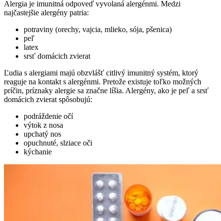
Alergia je imunitná odpoveď vyvolaná alergénmi. Medzi
najčastejšie alergény patria:
potraviny (orechy, vajcia, mlieko, sója, pšenica)
peľ
latex
srsť domácich zvierat
Ľudia s alergiami majú obzvlášť citlivý imunitný systém, ktorý
reaguje na kontakt s alergénmi. Pretože existuje toľko možných
príčin, príznaky alergie sa značne líšia. Alergény, ako je peľ a srsť
domácich zvierat spôsobujú:
podráždenie očí
výtok z nosa
upchatý nos
opuchnuté, slziace oči
kýchanie