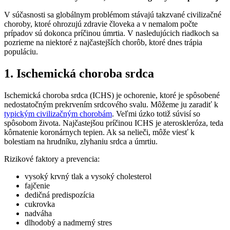
V súčasnosti sa globálnym problémom stávajú takzvané civilizačné
choroby, ktoré ohrozujú zdravie človeka a v nemalom počte
prípadov sú dokonca príčinou úmrtia. V nasledujúcich riadkoch sa
pozrieme na niektoré z najčastejších chorôb, ktoré dnes trápia
populáciu.
1. Ischemická choroba srdca
Ischemická choroba srdca (ICHS) je ochorenie, ktoré je spôsobené
nedostatočným prekrvením srdcového svalu. Môžeme ju zaradiť k
typickým civilizačným chorobám
. Veľmi úzko totiž súvisí so
spôsobom života. Najčastejšou príčinou ICHS je ateroskleróza, teda
kôrnatenie koronárnych tepien. Ak sa nelieči, môže viesť k
bolestiam na hrudníku, zlyhaniu srdca a úmrtiu.
Rizikové faktory a prevencia:
vysoký krvný tlak a vysoký cholesterol
fajčenie
dedičná predispozícia
cukrovka
nadváha
dlhodobý a nadmerný stres