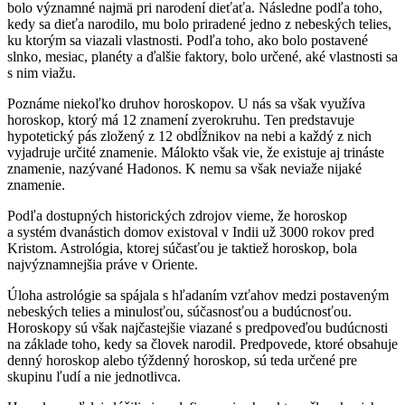
bolo významné najmä pri narodení dieťaťa. Následne podľa toho,
kedy sa dieťa narodilo, mu bolo priradené jedno z nebeských telies,
ku ktorým sa viazali vlastnosti. Podľa toho, ako bolo postavené
slnko, mesiac, planéty a ďalšie faktory, bolo určené, aké vlastnosti sa
s nim viažu.
Poznáme niekoľko druhov horoskopov. U nás sa však využíva
horoskop, ktorý má 12 znamení zverokruhu. Ten predstavuje
hypotetický pás zložený z 12 obdĺžnikov na nebi a každý z nich
vyjadruje určité znamenie. Málokto však vie, že existuje aj trináste
znamenie, nazývané Hadonos. K nemu sa však neviaže nijaké
znamenie.
Podľa dostupných historických zdrojov vieme, že horoskop
a systém dvanástich domov existoval v Indii už 3000 rokov pred
Kristom. Astrológia, ktorej súčasťou je taktiež horoskop, bola
najvýznamnejšia práve v Oriente.
Úloha astrológie sa spájala s hľadaním vzťahov medzi postaveným
nebeských telies a minulosťou, súčasnosťou a budúcnosťou.
Horoskopy sú však najčastejšie viazané s predpoveďou budúcnosti
na základe toho, kedy sa človek narodil. Predpovede, ktoré obsahuje
denný horoskop alebo týždenný horoskop, sú teda určené pre
skupinu ľudí a nie jednotlivca.