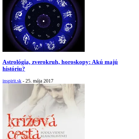
Astrológia, zverokruh, horoskopy: Akú majú
históriu?
inspirit.sk
-
25. mája 2017