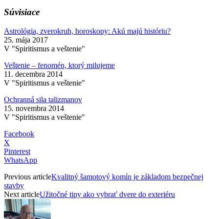
Súvisiace
Astrológia, zverokruh, horoskopy: Akú majú históriu?
25. mája 2017
V "Spiritismus a veštenie"
Veštenie – fenomén, ktorý milujeme
11. decembra 2014
V "Spiritismus a veštenie"
Ochranná sila talizmanov
15. novembra 2014
V "Spiritismus a veštenie"
Facebook
X
Pinterest
WhatsApp
Previous article
Kvalitný šamotový komín je základom bezpečnej
stavby
Next article
Užitočné tipy ako vybrať dvere do exteriéru