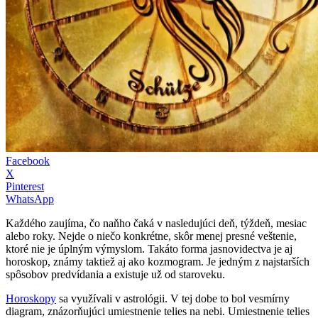
Facebook
X
Pinterest
WhatsApp
Každého zaujíma, čo naňho čaká v nasledujúci deň, týždeň, mesiac
alebo roky. Nejde o niečo konkrétne, skôr menej presné veštenie,
ktoré nie je úplným výmyslom. Takáto forma jasnovidectva je aj
horoskop, známy taktiež aj ako kozmogram. Je jedným z najstarších
spôsobov predvídania a existuje už od staroveku.
Horoskopy
sa využívali v astrológii. V tej dobe to bol vesmírny
diagram, znázorňujúci umiestnenie telies na nebi. Umiestnenie telies