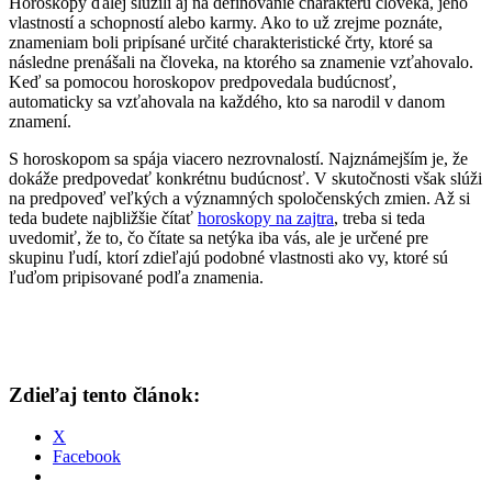
Horoskopy ďalej slúžili aj na definovanie charakteru človeka, jeho
vlastností a schopností alebo karmy. Ako to už zrejme poznáte,
znameniam boli pripísané určité charakteristické črty, ktoré sa
následne prenášali na človeka, na ktorého sa znamenie vzťahovalo.
Keď sa pomocou horoskopov predpovedala budúcnosť,
automaticky sa vzťahovala na každého, kto sa narodil v danom
znamení.
S horoskopom sa spája viacero nezrovnalostí. Najznámejším je, že
dokáže predpovedať konkrétnu budúcnosť. V skutočnosti však slúži
na predpoveď veľkých a významných spoločenských zmien. Až si
teda budete najbližšie čítať
horoskopy na zajtra
, treba si teda
uvedomiť, že to, čo čítate sa netýka iba vás, ale je určené pre
skupinu ľudí, ktorí zdieľajú podobné vlastnosti ako vy, ktoré sú
ľuďom pripisované podľa znamenia.
Zdieľaj tento článok:
X
Facebook