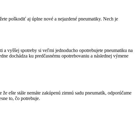
ete poškodiť aj úplne nové a nejazdené pneumatiky. Nech je
i a vyššej spotreby si veľmi jednoducho opotrebujete pneumatiku na
sledne dochádza ku predčasnému opotrebovaniu a následnej výmene
ade že ešte stále nemáte zakúpenú zimnú sadu pneumatík, odporúčame
esne to, čo potrebuje.