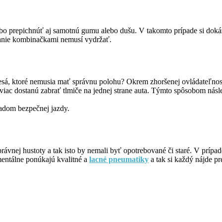
bo prepichnúť aj samotnú gumu alebo dušu. V takomto prípade si dokáž
anie kombinačkami nemusí vydržať.
esá, ktoré nemusia mať správnu polohu? Okrem zhoršenej ovládateľnost
 viac dostanú zabrať tlmiče na jednej strane auta. Týmto spôsobom ná
ladom bezpečnej jazdy.
rávnej hustoty a tak isto by nemali byť opotrebované či staré. V príp
mentálne ponúkajú kvalitné a
lacné pneumatiky
a tak si každý nájde pr