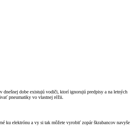
nešnej dobe existujú vodiči, ktorí ignorujú predpisy a na letných
ať pneumatiky vo vlastnej réžii.
trné ku elektrónu a vy si tak môžete vyrobiť zopár škrabancov navyše