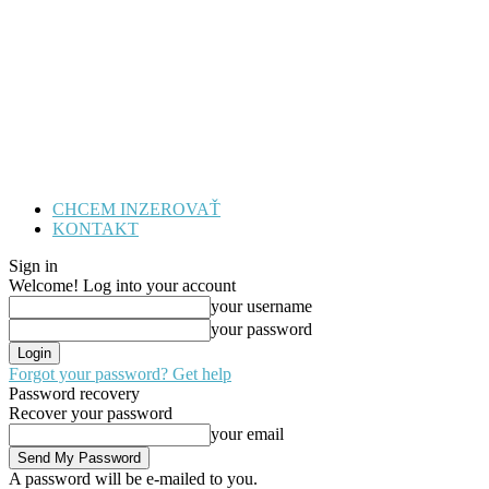
CHCEM INZEROVAŤ
KONTAKT
Sign in
Welcome! Log into your account
your username
your password
Forgot your password? Get help
Password recovery
Recover your password
your email
A password will be e-mailed to you.