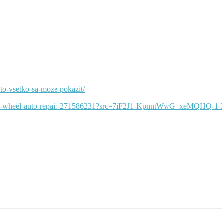
oto-vsetko-sa-moze-pokazit/
-car-wheel-auto-repair-271586231?src=7iF2J1-KpnntWwG_xeMQHQ-1-