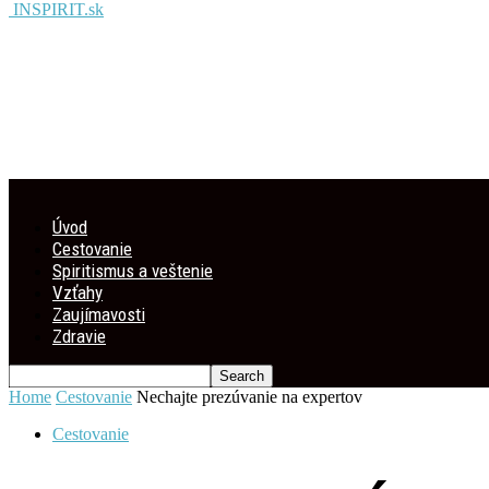
INSPIRIT.sk
Úvod
Cestovanie
Spiritismus a veštenie
Vzťahy
Zaujímavosti
Zdravie
Home
Cestovanie
Nechajte prezúvanie na expertov
Cestovanie