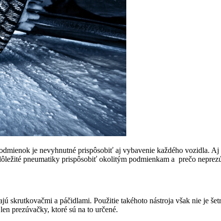
mienok je nevyhnutné prispôsobiť aj vybavenie každého vozidla. Aj v d
dôležité pneumatiky prispôsobiť okolitým podmienkam a prečo neprezúv
jú skrutkovačmi a páčidlami. Použitie takéhoto nástroja však nie je še
en prezúvačky, ktoré sú na to určené.