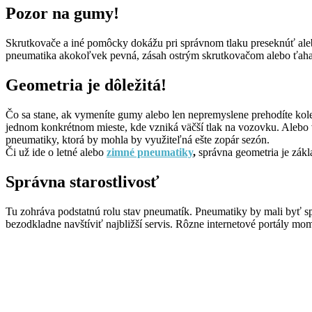
Pozor na gumy!
Skrutkovače a iné pomôcky dokážu pri správnom tlaku preseknúť ale
pneumatika akokoľvek pevná, zásah ostrým skrutkovačom alebo ťah
Geometria je dôležitá!
Čo sa stane, ak vymeníte gumy alebo len nepremyslene prehodíte kol
jednom konkrétnom mieste, kde vzniká väčší tlak na vozovku. Alebo
pneumatiky, ktorá by mohla by využiteľná ešte zopár sezón.
Či už ide o letné alebo
zimné pneumatiky
,
správna geometria je zák
Správna starostlivosť
Tu zohráva podstatnú rolu stav pneumatík. Pneumatiky by mali byť sp
bezodkladne navštíviť najbližší servis. Rôzne internetové portály mo