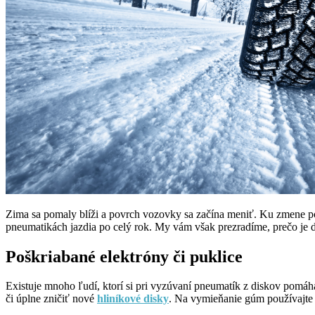
Zima sa pomaly blíži a povrch vozovky sa začína meniť. Ku zmene pod
pneumatikách jazdia po celý rok. My vám však prezradíme, prečo je 
Poškriabané elektróny či puklice
Existuje mnoho ľudí, ktorí si pri vyzúvaní pneumatík z diskov pomáha
či úplne zničiť nové
hliníkové disky
. Na vymieňanie gúm používajte l