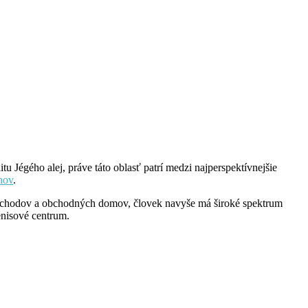
u Jégého alej, práve táto oblasť patrí medzi najperspektívnejšie
nov
.
ť obchodov a obchodných domov, človek navyše má široké spektrum
enisové centrum.