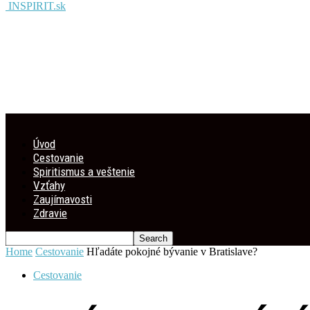
INSPIRIT.sk
Úvod
Cestovanie
Spiritismus a veštenie
Vzťahy
Zaujímavosti
Zdravie
Home
Cestovanie
Hľadáte pokojné bývanie v Bratislave?
Cestovanie