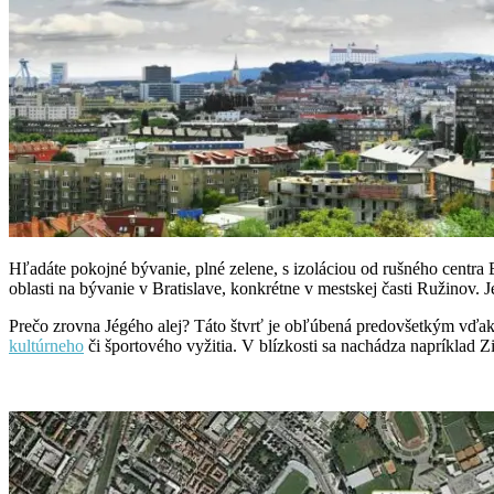
Hľadáte pokojné bývanie, plné zelene, s izoláciou od rušného centra B
oblasti na bývanie v Bratislave, konkrétne v mestskej časti Ružinov. 
Prečo zrovna Jégého alej? Táto štvrť je obľúbená predovšetkým vďaka
kultúrneho
či športového vyžitia. V blízkosti sa nachádza napríklad