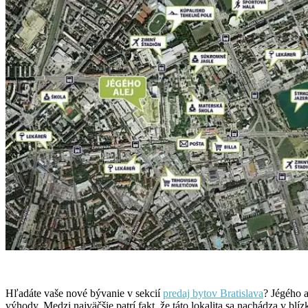
Hľadáte vaše nové bývanie v sekcií
predaj bytov Bratislava
? Jégého 
výhody. Medzi najväčšie patrí fakt, že táto lokalita sa nachádza v b