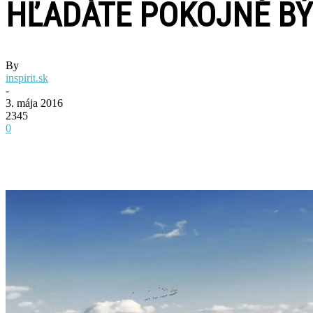
HĽADÁTE POKOJNÉ BÝ
By
inspirit.sk
-
3. mája 2016
2345
0