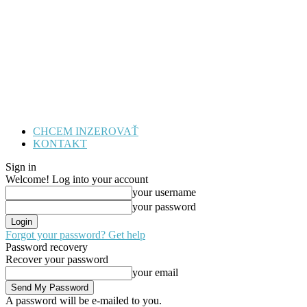
CHCEM INZEROVAŤ
KONTAKT
Sign in
Welcome! Log into your account
your username
your password
Forgot your password? Get help
Password recovery
Recover your password
your email
A password will be e-mailed to you.