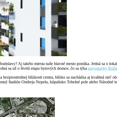
ratislavy? Aj takéto miesta naše hlavné mesto ponúka. Jedná sa o lokalit
Jedná sa už o štvrtú etapu bytových domov, čo sa týka
novostavby Ruži
 bezprostrednej blízkosti centra, blízko sa nachádza aj kvalitná sie
 Zimný štadión Ondreja Nepelu, kúpalisko Tehelné pole alebo Národné t