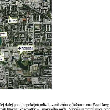
alej ďalej ponúka pokojnú odizolovanú zónu v širšom centre Bratislav
lízkosti hlavnej križovatky – Trnavského mýta. Navyše samotnú ulica tv